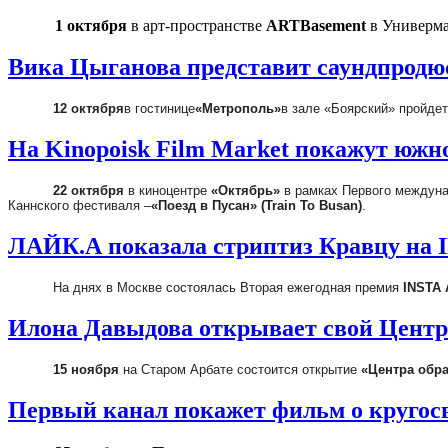
1 октября
в арт-пространстве
ARTBasement
в Универма
Вика Цыганова представит саундпродюс
12 октября
в гостинице
«Метрополь»
в зале «Боярский» пройде
На Kinopoisk Film Market покажут южн
22 октября
в киноцентре
«Октябрь»
в рамках Первого междуна
Каннского фестиваля –
«Поезд в Пусан» (Train To Busan)
.
ЛАЙК.А показала стриптиз Кравцу на
На днях в Москве состоялась Вторая ежегодная премия
INSTA
Илона Давыдова открывает свой Центр
15 ноября
на Старом Арбате состоится открытие
«Центра обр
Первый канал покажет фильм о кругос