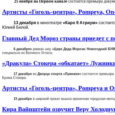
25 ноября
на Первом канале
состоится премьера доку
Артисты «Гоголь-центра», Pompeya, On
13 декабря
в кинотеатре
«Каро 9 Атриум»
состоитс
Юлией Белой.
Главный Дед Мороз страны приедет с 
6 декабря
в рамках шоу
«Цирк Деда Мороза: Новогодний БУМ
специально из Великого Устюга.
«Дракула» Стокера «обкатает» Лужник
17 декабря
во
Дворце спорта «Лужники»
состоится премьера
Брэма Стокера.
Артисты «Гоголь-центра», Pompeya и O
15 декабря
в широкий прокат вышла ироничная городская мело
Кира Вайнштейн озвучит Веру Холодн