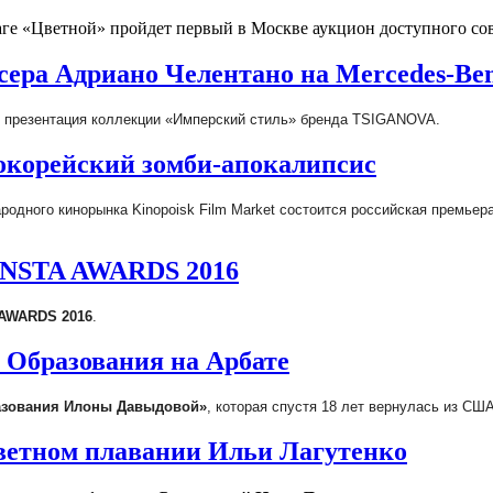
ге «Цветной» пройдет первый в Москве аукцион доступного со
ера Адриано Челентано на Mercedes-Ben
т презентация коллекции «Имперский стиль» бренда TSIGANOVA.
окорейский зомби-апокалипсис
родного кинорынка Kinopoisk Film Market состоится российская премье
 INSTA AWARDS 2016
 AWARDS 2016
.
 Образования на Арбате
азования Илоны Давыдовой»
, которая спустя 18 лет вернулась из СШ
ветном плавании Ильи Лагутенко