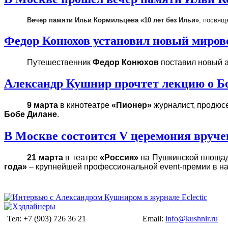
Вечер памяти Ильи Кормильцева «10 лет без Ильи»
, посвящ
Федор Конюхов установил новый миров
Путешественник
Федор Конюхов
поставил новый а
Александр Кушнир прочтет лекцию о Б
9 марта
в кинотеатре
«Пионер»
журналист, продюсе
Бобе Дилане
.
В Москве состоится V церемония вруче
21 марта
в театре
«Россия»
на Пушкинской площад
года»
– крупнейшей профессиональной event-премии в на
Тел: +7 (903) 726 36 21
Email:
info@kushnir.ru