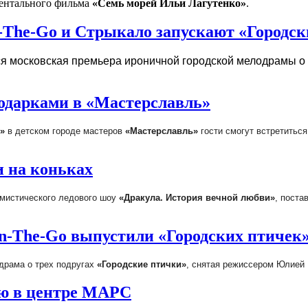
ментального фильма
«Семь морей Ильи Лагутенко»
.
-The-Go и Стрыкало запускают «Городск
я московская премьера ироничной городской мелодрамы о
подарками в «Мастерславль»
»
в детском городе мастеров
«Мастерславль»
гости смогут встретитьс
и на коньках
 мистического ледового шоу
«Дракула. История вечной любви»
, поста
n-The-Go выпустили «Городских птичек
драма о трех подругах
«Городские птички»
, снятая режиссером Юлией
ую в центре МАРС