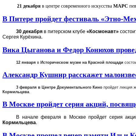
21 декабря
в центре современного искусства
МАРС
пев
В Питере пройдет фестиваль «Этно-Ме
30 декабря
в питерском клубе
«Космонавт»
состои
Сергея Курёхина.
Вика Цыганова и Федор Конюхов провед
12 января
в
Историческом музее на Красной площади
состои
Александр Кушнир расскажет малоизве
3 февраля в Центре Документального Кино
пройдет лекция 
Кормильцева
.
В Москве пройдет серия акций, посвя
В начале февраля в Москве пройдет серия акци
Кормильцева
.
В Москве прошел вечер памяти Ильи 