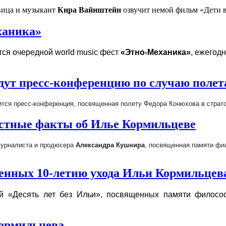
ица и музыкант
Кира Вайнштейн
озвучит немой фильм «Дети в
ханика»
тся очередной world music фест
«Этно-Механика»
, ежегод
ут пресс-конференцию по случаю полета
тся пресс-конференция, посвященная полету Федора Конюхова в страт
стные факты об Илье Кормильцеве
журналиста и продюсера
Александра Кушнира
, посвященная памяти фи
щенных 10-летию ухода Ильи Кормильцев
й «Десять лет без Ильи», посвященных памяти философ
Кормильцева