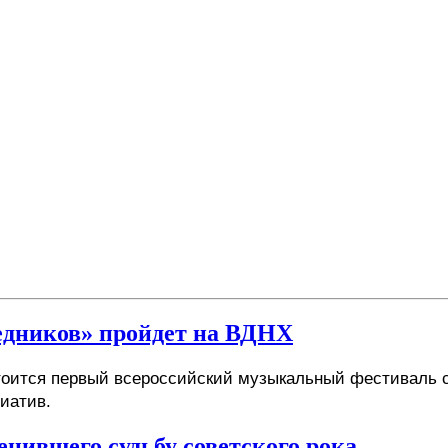
едников» пройдет на ВДНХ
стоится первый всероссийский музыкальный фестиваль с
иатив. 
енившего судьбу советского рока