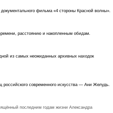
К 40-летию легендарного альбома «Красная волна» на YouTube-канале Джоанны Стингрей состоялась премьера документального фильма «4 стороны Красной волны». 
 времени, расстоянию и накопленным обидам.
ной из самых неожиданных архивных находок 
иц российского современного искусства — Ани Желудь. 
вящённый последним годам жизни Александра 