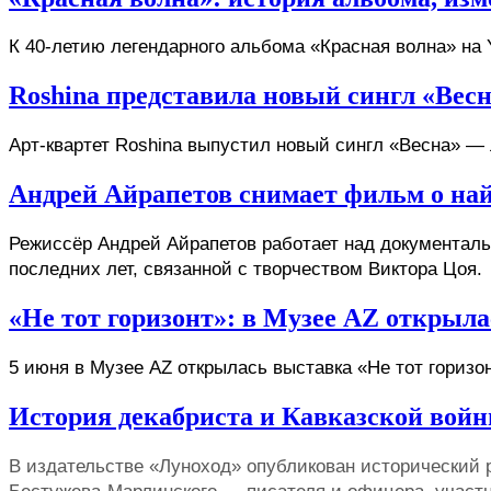
Roshina представила новый сингл «Вес
Арт-квартет Roshina выпустил новый сингл «Весна» —
Андрей Айрапетов снимает фильм о на
Режиссёр Андрей Айрапетов работает над документал
последних лет, связанной с творчеством Виктора Цоя.
«Не тот горизонт»: в Музее AZ открыл
5 июня
 в Музее AZ открылась выставка «Не тот гориз
История декабриста и Кавказской вой
В издательстве «Луноход» опубликован исторический 
Бестужева-Марлинского — писателя и офицера, участни