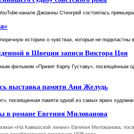
на»
 лиричную историю о чувствах, которые не подвластны
йденной в Швеции записи Виктора Цоя
ьным фильмом «Привет Карлу Густаву», посвящённым од
ась выставка памяти Ани Желудь
онт», посвященная памяти одной из самых ярких художн
ны в романе Евгения Милованова
роман «На Кавказской линии» Евгения Милованова, пос
ка декабристского восстания 1825 года.