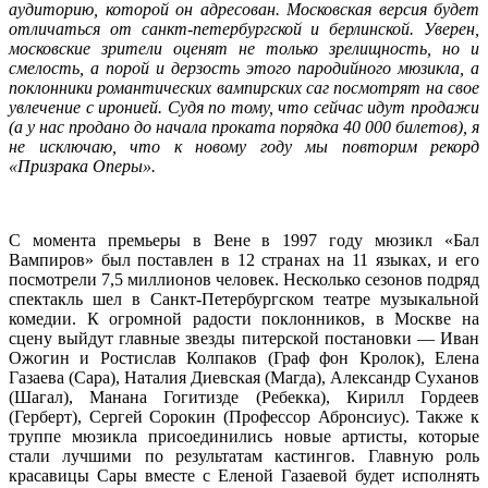
аудиторию, которой он адресован. Московская версия будет
отличаться от санкт-петербургской и берлинской. Уверен,
московские зрители оценят не только зрелищность, но и
смелость, а порой и дерзость этого пародийного мюзикла, а
поклонники романтических вампирских саг посмотрят на свое
увлечение с иронией. Судя по тому, что сейчас идут продажи
(а у нас продано до начала проката порядка 40 000 билетов), я
не исключаю, что к новому году мы повторим рекорд
«Призрака Оперы».
С момента премьеры в Вене в 1997 году мюзикл «Бал
Вампиров» был поставлен в 12 странах на 11 языках, и его
посмотрели 7,5 миллионов человек. Несколько сезонов подряд
спектакль шел в Санкт-Петербургском театре музыкальной
комедии. К огромной радости поклонников, в Москве на
сцену выйдут главные звезды питерской постановки — Иван
Ожогин и Ростислав Колпаков (Граф фон Кролок), Елена
Газаева (Сара), Наталия Диевская (Магда), Александр Суханов
(Шагал), Манана Гогитизде (Ребекка), Кирилл Гордеев
(Герберт), Сергей Сорокин (Профессор Абронсиус). Также к
труппе мюзикла присоединились новые артисты, которые
стали лучшими по результатам кастингов. Главную роль
красавицы Сары вместе с Еленой Газаевой будет исполнять