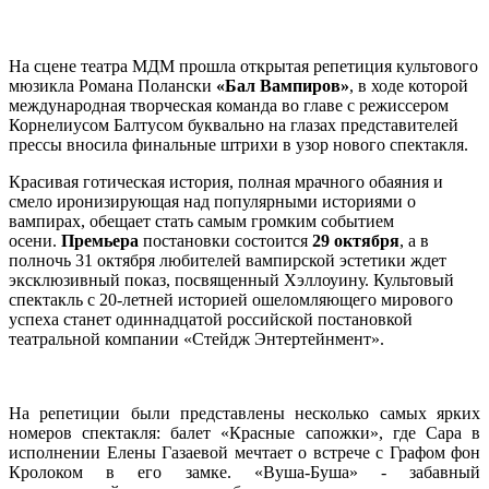
На сцене театра МДМ прошла открытая репетиция культового
мюзикла Романа Полански
«Бал Вампиров»
, в ходе которой
международная творческая команда во главе с режиссером
Корнелиусом Балтусом буквально на глазах представителей
прессы вносила финальные штрихи в узор нового спектакля.
Красивая готическая история, полная мрачного обаяния и
смело иронизирующая над популярными историями о
вампирах, обещает стать самым громким событием
осени.
Премьера
постановки состоится
29 октября
, а в
полночь 31 октября любителей вампирской эстетики ждет
эксклюзивный показ, посвященный Хэллоуину. Культовый
спектакль с 20-летней историей ошеломляющего мирового
успеха станет одиннадцатой российской постановкой
театральной компании «Стейдж Энтертейнмент».
На репетиции были представлены несколько самых ярких
номеров спектакля: балет «Красные сапожки», где Сара в
исполнении Елены Газаевой мечтает о встрече с Графом фон
Кролоком в его замке. «Вуша-Буша» - забавный