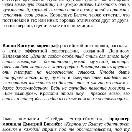
через замочную скважину на чужую жизнь. Спектакль очень
чувственный, хрупкий - именно так я и хочу, чтобы артисты
исполняли свои роли».
Корнелиус Балтус также отметил, что
постановки в тех или иных городах отличаются друг от друга:
разные версии, сценические интерпретации.
Ванни Вискузи
,
хореограф
российской постановки, рассказал
о стиле эффектной хореографии, созданной Деннисом
Каллаханом:
«Де
ннис создал особенный
стиль для этого шоу,
стиль вампиров - достаточно резкий, мужской, вампиры
очень любят «атаку» в хореографии. Вампиры очень крутые,
они смотрят на человечество свысока. Чтобы быть
танцором этого шоу, нужно в совершенстве владеть как
элементами классического балета, так и уличным стилем и
даже джаз-модерном. Ведь не случайно название мюзикла –
«Бал вампиров». Красота этого шоу - прежде всего, его
стиль, и танец здесь - одна из самых важных составляющих».
Глава компании «Стейдж Энтертейнмент»,
продюсер
мюзикла
Дмитрий Богачёв
:
«Корнелиус Балтус адаптирует
мюзикл в каждой стране под те обстоятельства, под ту