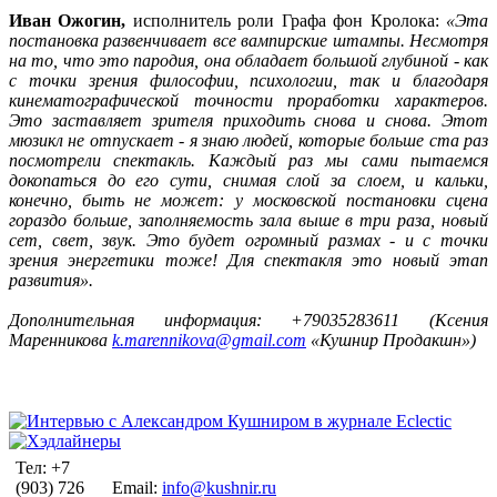
Иван Ожогин,
исполнитель роли Графа фон Кролока:
«Эта
постановка развенчивает все вампирские штампы. Несмотря
на то, что это пародия, она обладает большой глубиной - как
с точки зрения философии, психологии, так и благодаря
кинематографической точности проработки характеров.
Это заставляет зрителя приходить снова и снова. Этот
мюзикл не отпускает - я знаю людей, которые больше ста раз
посмотрели спектакль. Каждый раз мы сами пытаемся
докопаться до его сути, снимая слой за слоем, и кальки,
конечно, быть не может: у московской постановки сцена
гораздо больше, заполняемость зала выше в три раза, новый
сет, свет, звук. Это будет огромный размах - и с точки
зрения энергетики тоже! Для спектакля это новый этап
развития».
Дополнительная информация: +79035283611 (Ксения
Маренникова
k.marennikova@gmail.com
«Кушнир Продакшн»)
Тел: +7
(903) 726
Email:
info@kushnir.ru