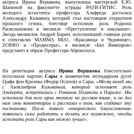
актриса Ирина Вершкова, выпускница мастерской Е.Ю.
Шаниной на факультете эстрады РАТИ-ГИТИС. Роль
молодого ассистента профессора Альфреда досталась
Александру Казьмину, который стал настоящим открытием
прошлого сезона, блестяще исполнив роль Родиона
Раскольникова в мюзикле «Преступление и наказание».
Звезда мюзиклов Андрей Бирин, исполнивший главные роли
в спектаклях MAMMA MIA!, «Красавица и Чудовище»,
ZORRO и «Продюсеры», в мюзикле «Бал Вампиров»
предстанет в образе Профессора Абронсиуса.
На репетиции актриса
Ирина Вершкова
блистательно
исполнила партию
Сары
в знаменитом легендарном дуэте
Графа фон Кролока (Федор Осипов) и Сары.
«Месяц назад мы
с Александром Казьминым, который исполняет роль
Альберта, встретились с Романом Полански в Париже. Мы
исполнили для него арии мюзикла на русском языке, а он дал
нам свои комментарии и рассказал о том, как создавал эту
постановку. После такого «творческого благословения»
появились силы работать и делать все возможное, чтобы
исполнить роль Сары как можно лучше».