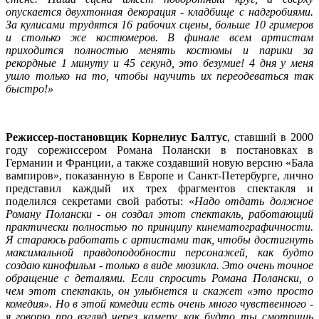
опускается двухтонная декорация - кладбище с надгробиями.
За кулисами трудятся 16 рабочих сцены, больше 10 гримеров
и столько же костюмеров. В финале всем артистам
приходится полностью менять костюмы и парики за
рекордные 1 минуту и 45 секунд, это безумие! 4 дня у меня
ушло только на то, чтобы научить их переодеваться так
быстро!»
Режиссер-постановщик Корнелиус Балтус
, ставший в 2000
году сорежиссером Романа Полански в постановках в
Германии и Франции, а также создавший новую версию «Бала
вампиров», показанную в Европе и Санкт-Петербурге, лично
представил каждый их трех фрагментов спектакля и
поделился секретами свой работы: «
Надо отдать должное
Роману Полански - он создал этот спектакль, работающий
практически полностью по принципу кинематографичности.
Я стараюсь работать с артистами так, чтобы достигнуть
максимальной правдоподобности персонажей, как будто
создаю кинофильм - только в виде мюзикла. Это очень точное
обращение с деталями. Если спросить Романа Полански, о
чем этот спектакль, он улыбнется и скажет «это просто
комедия». Но в этой комедии есть очень много чувственного -
я говорю про взгляд через камеру, как будто ты смотришь