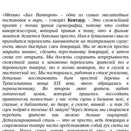
«
Мюзикл «Бал Вампиров» - одна из самых масштабных
постановок в мире
, - говорит
Кентаур
. -
Это сложнейший
проект с точки зрения сценографии, потому что создан
кинорежиссером, который привык к тому, что в фильме
монтаж делается довольно просто. Нам в буквальном смысле
приходится переносить киномонтаж на театральную сцену:
очень много быстрых смен декораций. Мы не можем просто
закрыть занавес, сделать перестановку декораций, а затем
снова его открыть. Мы должны сохранить непрерывность
сюжетной линии и мгновенно переносить зрителей то в
деревенскую таверну, то в логово вампиров, то в глухой и
мистический лес. Мы постарались, работая в стиле реализма,
детально восстановить быт простой деревни в
Трансильвании конца XIX века, много обращались к
первоисточнику. Во втором акте зритель видит
готический
замок,
который пришлось воссоздать
практически полностью: у нас есть сцена в бальном зале, в
спальне, в библиотеке, во дворе, в склепе, ванной - и так 16
сцен подряд в течение 45 минут! Через детали мы стараемся
передать зрителю как можно больше ощущений.
Детализированный стиль — это не просто, ведь декорации в
современном театре часто представляют собой луч света на
стене. Наша сцена имеет поворотный круг, а сверху