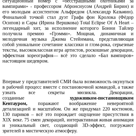
ситуационный номер с «бесстрашными охотниками за
вампирами» - профессором Абронсиусом (Андрей Бирин) и
его молодым ассистентом Альфредом (Александр Казьмин).
Финальной точкой стал дуэт Графа фон Кролока (Фёдор
Осипов) и Сары (Ирина Вершкова) Total Eclipse Of A Heart –
легендарный хит, за исполнение которого Бонни Тайлер
получила премию «Грэмми». Мощная, динамичная и
мелодичная музыка Джима Стейнмана, представляющая
собой уникальное сочетание классики и глэм-рока, серьезные
тексты, высококлассная игра артистов, роскошные декорации,
эффектная хореография— всё это сделало «Бал вампиров»
настоящим шедевром.
Впервые у представителей СМИ была возможность окунуться
в рабочий процесс вместе с постановочной командой, а также
узнать все секреты мюзикла. Декорации,
созданные
художником-постановщиком
Кентауром,
поражают воображение невероятной
детализацией и масштабом. Он же придумал 220 костюмов,
130 париков – всё это порождает ощущение присутствия в
XIX веке. 75 смен декораций, интерактивная живая анимация
и уникальный свет, создающий 3D-эффект, погружают
зрителей в мистическую атмосферу.