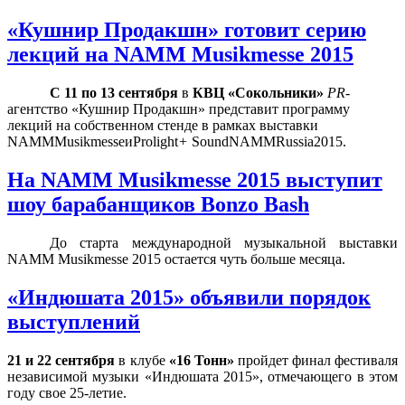
«Кушнир Продакшн» готовит серию
лекций на NAMM Musikmesse 2015
С
11 по 13 сентября
в
КВЦ «Сокольники»
PR
-
агентство «Кушнир Продакшн» представит программу
лекций на собственном стенде
в рамках выставки
NAMM
Musikmesse
и
Prolight
+
SoundNAMM
Russia
2015.
На NAMM Musikmesse 2015 выступит
шоу барабанщиков Bonzo Bash
До старта международной музыкальной выставки
NAMM Musikmesse 2015 остается чуть больше месяца.
«Индюшата 2015» объявили порядок
выступлений
21 и 22 сентября
в клубе
«16 Тонн»
пройдет финал фестиваля
независимой музыки «Индюшата 2015», отмечающего в этом
году свое 25-летие.