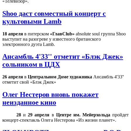
«Телевизор».
Shoo даст совместный концерт с
культовыми Lamb
18 апреля
в питерском
«Глав
Club
»
absolute
soul
группа
Shoo
выступит на разогреве у известного британского
электронного дуэта
Lamb
.
Ансамбль 4'33'' отметит «Блэк Джек»
сольником в ЦДХ
26 апреля
в
Центральном Доме художника
Ансамбль 4'33''
отметит свой «Блэк Джек»
Олег Нестеров вновь покажет
неизданное кино
28
и
29 апреля
в
Центре им. Мейерхольда
пройдет
концерт-спектакль Олега Нестерова «Из жизни планет».