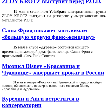
ZLOY KROTZ выступит перед P.O.D.
19 мая
в столичном
YotaSpace
альтернативная группа
ZLOY
KROTZ
выступит на разогреве у американских ню-
металлистов
P
.
O
.
D
.
Саша Фрид покажет москвичам
«большую черную фанк-женщину»
15 мая
в клубе
«ДуровЪ»
состоится концерт-
презентация молодой джаз-фанк певицы Саши Фрид с
программой «
Jazz
Funk
Concert
».
Мюзикл Disney «Красавица и
Чудовище» завершает прокат в России
31 мая
в театре
«Россия»
на Пушкинской площади пройдет
последний спектакль всемирно известного мюзикла Disney
«Красавица и Чудовище».
Курёхин и Айги встретятся в
консерватории