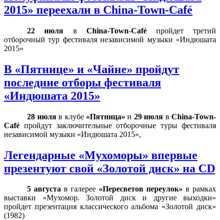
2015» переехали в China-Town-Café
22 июля
в
China
-
Town
-
Caf
é
пройдет третий
отборочный тур фестиваля независимой музыки «Индюшата
2015»
В «Пятнице» и «Чайне» пройдут
последние отборы фестиваля
«Индюшата 2015»
28 июля
в клубе
«Пятница»
и
29 июля
в
China
-
Town
-
Caf
é
пройдут заключительные отборочные туры фестиваля
независимой музыки «Индюшата 2015»,
Легендарные «Мухоморы» впервые
презентуют свой «Золотой диск» на CD
5 августа
в галерее
«Пересветов переулок»
в рамках
выставки «Мухомор. Золотой диск и другие выходки»
пройдет презентация классического альбома «Золотой диск»
(1982)