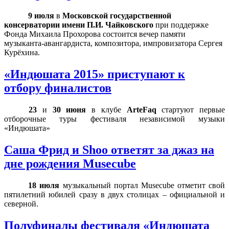
9 июля
в
Московской государственной
консерватории имени П.И. Чайковского
при поддержке
Фонда Михаила Прохорова состоится вечер памяти
музыканта-авангардиста, композитора, импровизатора Сергея
Курёхина.
«Индюшата 2015» приступают к
отбору финалистов
23
и
30 июня
в клубе
ArteFaq
стартуют первые
отборочные туры фестиваля независимой музыки
«Индюшата»
Саша Фрид и Shoo ответят за джаз на
дне рождения Musecube
18 июля
музыкальный портал
Musecube
отметит свой
пятилетний юбилей сразу в двух столицах – официальной и
северной.
Полуфиналы фестиваля «Индюшата