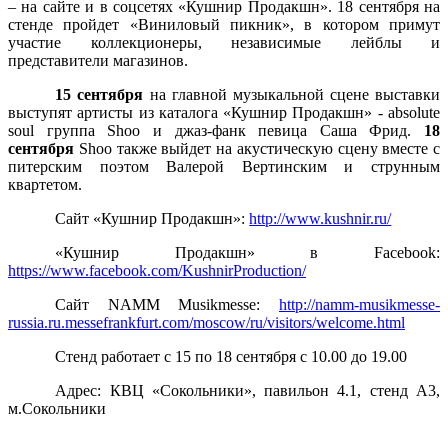
– на сайте и в соцсетях «Кушнир Продакшн». 18 сентября на
стенде пройдет «Виниловый пикник», в котором
примут
участие коллекционеры, независимые лейблы и
представители магазинов.
15 сентября
на главной музыкальной сцене выставки
выступят артисты из каталога «Кушнир Продакшн» -
absolute
soul
группа
Shoo
и джаз-фанк певица Саша Фрид.
18
сентября
Shoo
также выйдет на акустическую сцену вместе с
питерским поэтом Валерой Вертинским и струнным
квартетом.
Сайт «Кушнир Продакшн»:
http://www.kushnir.ru/
«Кушнир Продакшн» в
Facebook
:
https://www.facebook.com/KushnirProduction/
Сайт
NAMM Musikmesse:
http://namm-musikmesse-
russia.ru.messefrankfurt.com/moscow/ru/visitors/welcome.html
Стенд работает с 15 по 18 сентября с 10.00 до 19.00
Адрес:
КВЦ «Сокольники», павильон 4.1, стенд А3,
м.Сокольники