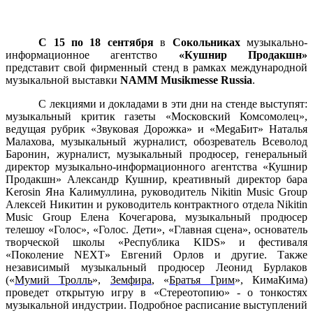
С
15
по
18 сентября
в
Сокольниках
музыкально-
информационное агентство
«Кушнир Продакшн
»
представит свой
фирменный стенд
в рамках международной
музыкальной выставки
NAMM Musikmesse
Russia
.
С лекциями и докладами в эти дни на стенде выступят:
музыкальный критик газеты «Московский Комсомолец»,
ведущая рубрик «Звуковая Дорожка» и «
Mega
Бит» Наталья
Малахова, музыкальный журналист, обозреватель Всеволод
Баронин,
журналист, музыкальный продюсер, генеральный
директор музыкально-информационного агентства «Кушнир
Продакшн»
Александр Кушнир, креативный директор бара
Kerosin
Яна Калимуллина, руководитель
Nikitin
Music
Group
Алексей Никитин и руководитель контрактного отдела
Nikitin
Music
Group
Елена Кочегарова, музыкальный
продюсер
телешоу «Голос», «Голос. Дети», «Главная сцена», основатель
творческой школы «Республика KIDS» и фестиваля
«Поколение NEXT» Евгений Орлов
и другие
.
Также
независимый музыкальный продюсер Леонид Бурлаков
(«
Мумий Тролль
»,
Земфира
, «
Братья Грим
», КимаКима)
проведет открытую игру в «Стереотопию» - о тонкостях
музыкальной индустрии. Подробное расписание выступлений