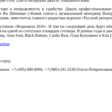
ацию
ONE
ZIM
и питерский джаз от
Andrianova
Band
.
ставе и непредвзятость в судействе. Давать профессиональны
 и Ян Шенкман («Новая газета»), музыкальный менеджер Валер
льян, заместитель главного редактора журнала «Русский репор
фестиваля «Индюшата 2016». И уже на следующий день будут об
ря на одной из статусных площадок столицы. В разные годы в 
oma
,
Asea
Sool
,
Black
Buttons
,
Cardio
Beat
, Гуша Катушкин и
Kira
ushata
-город
алы: +7-(495)-980-8994, +7-(985)-241-3538 (Олеся Петроченко