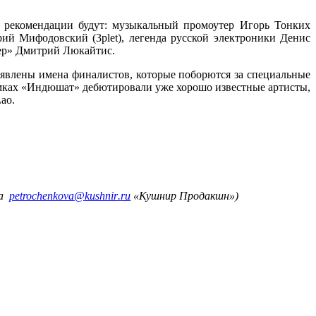
е рекомендации будут: музыкальный промоутер Игорь Тонких
ий Мифодовский (3plet), легенда русской электроники Денис
тер» Дмитрий Люкайтис.
ъявлены имена финалистов, которые поборются за специальные
рамках «Индюшат» дебютировали уже хорошо известные артисты,
Lao
.
ва
petrochenkova
@
kushnir
.
ru
«Кушнир Продакшн»)