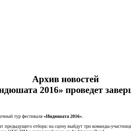
Архив новостей
ндюшата 2016» проведет заве
очный тур фестиваля
«Индюшата 2016»
.
 предыдущего отбора: на сцену выйдут три команды-участницы 