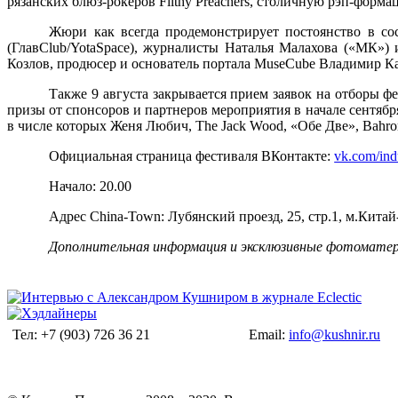
рязанских блюз-рокеров
Filthy
Preachers
, столичную рэп-форм
Жюри как всегда продемонстрирует постоянство в со
(ГлавClub/YotaSpace), журналисты Наталья Малахова («МК»)
Козлов, продюсер и основатель портала MuseCube Владимир Ка
Также 9 августа закрывается прием заявок на отборы 
призы от спонсоров и партнеров мероприятия в начале сентяб
в числе которых Женя Любич,
The
Jack
Wood
, «Обе Две»,
Bahr
Официальная страница фестиваля ВКонтакте:
vk.com/ind
Начало: 20.00
Адрес China-Town: Лубянский проезд, 25, стр.1, м.Китай
Дополнительная информация и эксклюзивные фотоматери
Тел: +7 (903) 726 36 21
Email:
info@kushnir.ru