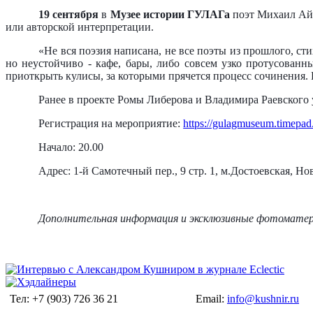
19 сентября
в
Музее истории ГУЛАГа
поэт Михаил Айз
или авторской интерпретации.
«Не вся поэзия написана, не все поэты из прошлого, ст
но неустойчиво - кафе, бары, либо совсем узко протусован
приоткрыть кулисы, за которыми прячется процесс сочинения. К
Ранее в проекте Ромы Либерова и Владимира Раевского 
Регистрация на мероприятие:
https://gulagmuseum.timepad
Начало: 20.00
Адрес: 1-й Самотечный пер., 9 стр. 1, м.Достоевская, Н
Дополнительная информация и эксклюзивные фотоматери
Тел: +7 (903) 726 36 21
Email:
info@kushnir.ru