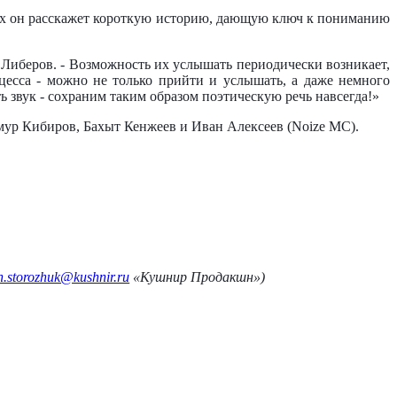
их он расскажет короткую историю, дающую ключ к пониманию
ит Либеров. - Возможность их услышать периодически возникает,
цесса - можно не только прийти и услышать, а даже немного
ь звук - сохраним таким образом поэтическую речь навсегда!»
мур Кибиров, Бахыт Кенжеев и Иван Алексеев (Noize MC).
n.storozhuk@kushnir.ru
«Кушнир Продакшн»)