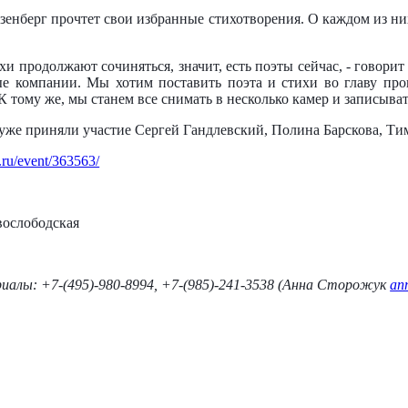
енберг прочтет свои избранные стихотворения. О каждом из н
ихи продолжают сочиняться, значит, есть поэты сейчас, - говор
ные компании. Мы хотим поставить поэта и стихи во главу про
 тому же, мы станем все снимать в несколько камер и записыват
уже приняли участие Сергей Гандлевский, Полина Барскова, Ти
.ru/event/363563/
овослободская
алы: +7-(495)-980-8994, +7-(985)-241-3538 (Анна Сторожук
an