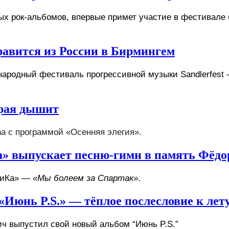
х рок-альбомов, впервые примет участие в фестивале б
равится из России в Бирмингем
родный фестиваль прогрессивной музыки Sandlerfest - 2
орая дышит
na с программой «Осенняя элегия».
а» выпускает песню-гимн в память Фёдо
НиКа» — 
«Мы болеем за Спартак»
.
юнь P.S.» — тёплое послесловие к лет
ч выпустил свой новый альбом “Июнь P.S.”