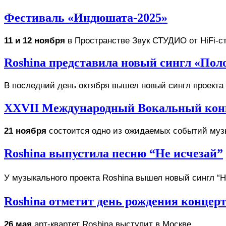
Фестиваль «Индюшата-2025»
11 и 12 ноября
 в Пространстве 
Звук СТУДИО от HiFi-с
Roshina представила новый сингл «По
В последний день октября вышел новый сингл проекта
XXVII Международный Вокальный конку
21 ноября
 состоится одно из ожидаемых событий музы
Roshina выпустила песню “Не исчезай”
У музыкального проекта Roshina вышел новый сингл “Н
Roshina отметит день рождения концер
26 мая
 арт-квартет Roshina выступит в Москве. 