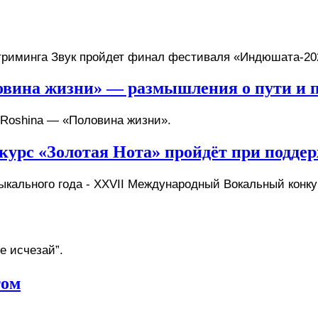
триминга Звук
 пройдет финал фестиваля «Индюшата-20
ловина жизни» — размышления о пути и 
 Roshina — «Половина жизни». 
рс «Золотая Нота» пройдёт при поддер
кального года - XXVII Международный Вокальный конку
е исчезай”. 
том