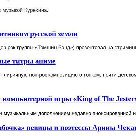
с музыкой Курехина.
итникам русской земли
ер рок-группы «Томшин Бэнд») презентовал на стримин
ные титры аниме
 лиричную поп-рок композицию о тонком, почти детском
компьютерной игры «King of The Jester
музыкальным дополнением недавно анонсированной игры
абочка» певицы и поэтессы Арины Чека