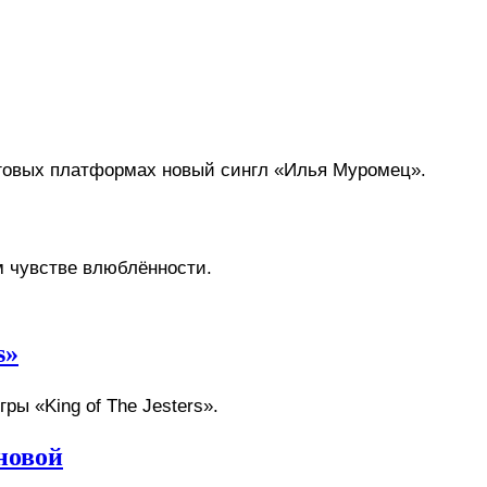
говых платформах новый сингл «Илья Муромец». 
 чувстве влюблённости. 
s»
 «King of The Jesters».
новой