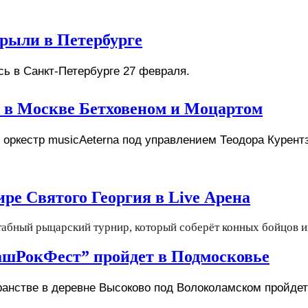
рыли в Петербурге
ь в Санкт-Петербурге 27 февраля. 
н в Москве Бетховеном и Моцартом
 оркестр musicAeterna под управлением Теодора Курен
ире Святого Георгия в Live Арена
табный рыцарский турнир, который соберёт
конных бойцов и
шРокФест” пройдет в Подмосковье
транстве в деревне Высоково под Волоколамском пройд