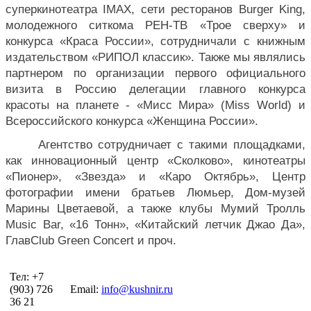
суперкинотеатра IMAX, сети ресторанов Burger King, 
молодежного ситкома РЕН-ТВ «Трое сверху» и 
конкурса «Краса России», сотрудничали с книжным 
издательством «РИПОЛ классик». Также мы являлись 
партнером по организации первого официального 
визита в Россию делегации главного конкурса 
красоты на планете - «Мисс Мира» (Miss World) и 
Всероссийского конкурса «Женщина России».
Агентство сотрудничает с такими площадками, 
как инновационный центр «Сколково», кинотеатры 
«Пионер», «Звезда» и «Каро Октябрь», Центр 
фотографии имени братьев Люмьер, Дом-музей 
Марины Цветаевой, а также клубы Мумий Тролль 
Music Bar, «16 Тонн», «Китайский летчик Джао Да», 
ГлавClub Green Concert и проч.
Тел: +7
(903) 726
Email:
info@kushnir.ru
36 21