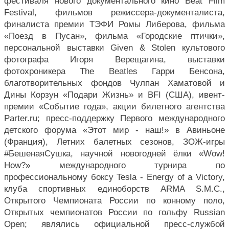
фестиваля нового документального кино Beat Film 
Festival, фильмов режиссера-документалиста, 
финалиста премии ТЭФИ Ромы Либерова, фильма 
«Поезд в Пусан», фильма «Городские птички», 
персональной выставки Given & Stolen культового 
фотографа Игоря Верещагина, выставки 
фотохроникера The Beatles Гарри Бенсона, 
благотворительных фондов Чулпан Хаматовой и 
Дины Корзун «Подари Жизнь» и BFI (США), ивент-
премии «Событие года», акции билетного агентства 
Parter.ru; пресс-поддержку Первого международного 
детского форума «Этот мир - наш!» в Авиньоне 
(Франция), Летних балетных сезонов, ЗОЖ-игры 
#БешенаяCушка, научной новогодней ёлки «Wow! 
How?» международного турнира по 
профессиональному боксу Tesla - Energy of a Victory, 
клуба спортивных единоборств ARMA S.M.C., 
Открытого Чемпионата России по конному поло, 
Открытых чемпионатов России по гольфу Russian 
Open; являлись официальной пресс-службой 