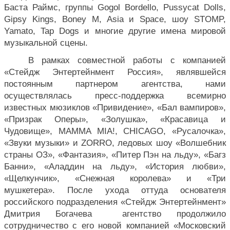
Баста Раймс, группы Gogol Bordello, Pussycat Dolls, 
Gipsy Kings, Boney M, Asia и Space, шоу STOMP, 
Yamato, Tap Dogs и многие другие имена мировой 
музыкальной сцены.
В рамках совместной работы с компанией 
«Стейдж Энтертейнмент Россия», являвшейся 
постоянным партнером агентства, нами 
осуществлялась пресс-поддержка всемирно 
известных мюзиклов «Привидение», «Бал вампиров», 
«Призрак Оперы», «Золушка», «Красавица и 
Чудовище», MAMMA MIA!, CHICAGO, «Русалочка», 
«Звуки музыки» и ZORRO, ледовых шоу «Волшебник 
страны ОЗ», «Фантазия», «Питер Пэн на льду», «Багз 
Банни», «Аладдин на льду», «История любви», 
«Щелкунчик», «Снежная королева» и «Три 
мушкетера». После ухода оттуда основателя 
российского подразделения «Стейдж Энтертейнмент» 
Дмитрия Богачева  агентство продолжило 
сотрудничество с его новой компанией «Московский 