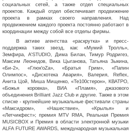
социальных сетей, а также отдел специальных 
проектов. Каждый отдел обеспечивает продвижение 
проекта в рамках своего направления. Над 
продвижением каждого проекта постоянно работают в 
координации между собой все отделы фирмы.
В активе агентства «раскрутка» и пресс-
поддержка таких звезд, как: «Мумий Тролль», 
Земфира, A’STUDIO, Дима Билан, Тимур Родригез, 
Максим Леонидов, Вика Цыганова, Татьяна Зыкина, 
«Би-2», «Глюк'oZa», «Братья Грим», «Папин 
Олимпос», «Дискотека Авария», Валерия, Reflex, 
Анита Цой, Миша Мищенко, «Те100стерон», КВАТРО, 
«Божья коровка», ВИА «Пламя», джазового 
объединения Brilliant Jazz Club и другие. Также в этом 
списке - крупнейшие музыкальные фестивали страны 
«Максидром», «Нашествие», «Крылья» и 
«Летчикфест»; премия MTV RMA, Реальная Премия 
MUSICBOX и Премия в области электронной музыки 
ALFA FUTURE AWARDS, международная музыкальная 