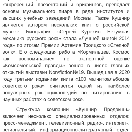
конференций, презентаций и брифингов, преподает 
основы музыкального пиара в ряде институтов и 
высших учебных заведений Москвы. Также Кушнир 
является автором нескольких книг о российской 
музыке. Биография «Сергей Курёхин. Безумная 
механика русского рока» стала «Лучшей книгой 2014 
года» по итогам Премии Артемия Троицкого «Степной 
волк». Его следующая работа «Кормильцев. Космос 
как воспоминание» по экспертной оценке 
«Комсомольской правды» вошла в число главных 
открытий выставки Non/fiction№19. Вышедшая в 2020 
году третьим изданием книга «100 магнитоальбомов 
советского рока» считается одной из наиболее 
популярных рок-энциклопедий по цитированию в 
научных работах о советском роке.
Структура компании «Кушнир Продакшн» 
включает несколько специализированных отделов: 
пресс-менеджмент, телевизионный, радио-, интернет-, 
региональный, информационно-литературный, отдел 