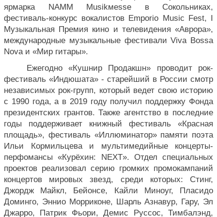
ярмарка NAMM Musikмesse в Сокольниках, 
фестиваль-конкурс вокалистов Emporio Music Fest, I 
Музыкальная Премия кино и телевидения «Аврора», 
международные музыкальные фестивали Viva Bossa 
Nova и «Мир гитары».
Ежегодно «Кушнир Продакшн» проводит рок-
фестиваль «Индюшата» - старейший в России смотр 
независимых рок-групп, который ведет свою историю 
с 1990 года, а в 2019 году получил поддержку Фонда 
президентских грантов. Также агентство в последние 
годы поддерживает книжный фестиваль «Красная 
площадь», фестиваль «Иллюминатор» памяти поэта 
Ильи Кормильцева и мультимедийные концерты-
перфомансы «Курёхин: NEXT». Отдел специальных 
проектов реализовал серию громких промокампаний 
концертов мировых звезд, среди которых: Стинг, 
Джордж Майкл, Бейонсе, Кайли Миноуг, Пласидо 
Доминго, Эннио Морриконе, Шарль Азнавур, Гару, Эл 
Джарро, Патрик Фьори, Демис Руссос, Тимбалэнд, 