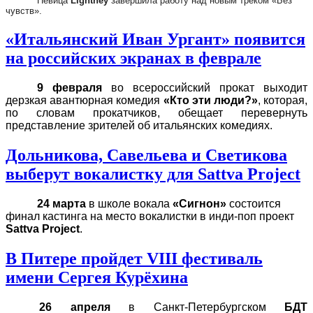
Певица
Lightney
завершила работу над новым треком «Без
чувств».
«Итальянский Иван Ургант» появится
на российских экранах в феврале
9 февраля
во всероссийский прокат выходит
дерзкая авантюрная комедия
«Кто эти люди?»
, которая,
по словам прокатчиков, обещает перевернуть
представление зрителей об итальянских комедиях.
Дольникова, Савельева и Светикова
выберут вокалистку для Sattva Project
24 марта
в школе вокала
«Сигнон»
состоится
финал кастинга на место вокалистки в инди-поп проект
Sattva Project
.
В Питере пройдет VIII фестиваль
имени Сергея Курёхина
26 апреля
в Санкт-Петербургском
БДТ