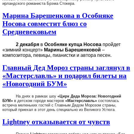
ирландского романиста Брэма Стокера.
Марина Барешенкова в Особняке
Носова совместит блюз со
Средневековьем
2 декабря
в
Особняке купца Носова
пройдет
«зимний концерт»
Марины Барешенковой
–
композитора, певицы, пианистки и автора песен.
Главный Дед Мороз страны заглянул в
«Мастерславль» и подарил билеты на
«Новогодний БУМ»
На днях в рамках шоу
«Цирк Деда Мороза: Новогодний
БУМ»
в детском городе мастеров
«Мастерславль»
состоялась
встреча меленьких гостей с Главным Дедом Морозом страны,
который приехал в этот день специально из Великого Устюга.
Lightney отказывается от чувств