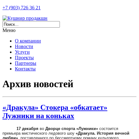
+7 (903) 726 36 21
Меню
О компании
Новости
Услуги
Проекты
Партнеры
Контакты
Архив новостей
«Дракула» Стокера «обкатает»
Лужники на коньках
17 декабря
во
Дворце спорта «Лужники»
состоится
премьера мистического ледового шоу
«Дракула. История вечной
любви»
, поставленного по бессмертному роману культового