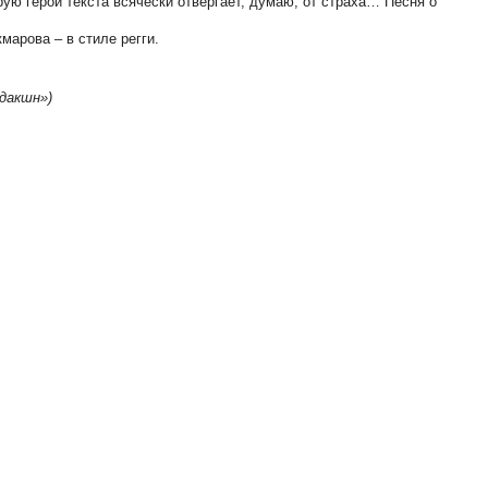
рую герой текста всячески отвергает, думаю, от страха… Песня о
марова – в стиле регги.
дакшн»)