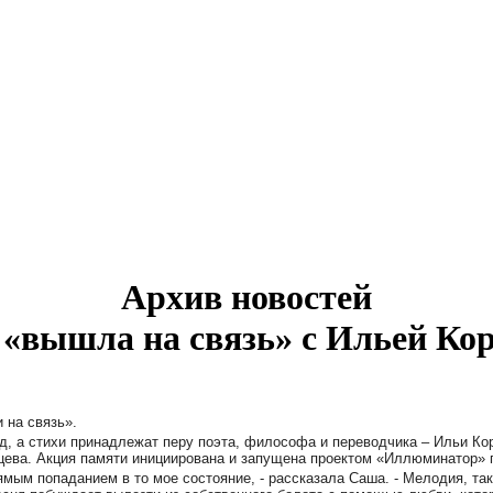
Архив новостей
«вышла на связь» с Ильей К
 на связь».
д, а стихи принадлежат перу поэта, философа и переводчика – Ильи Ко
ьцева. Акция памяти инициирована и запущена проектом «Иллюминатор» 
ым попаданием в то мое состояние, - рассказала Саша. - Мелодия, так 