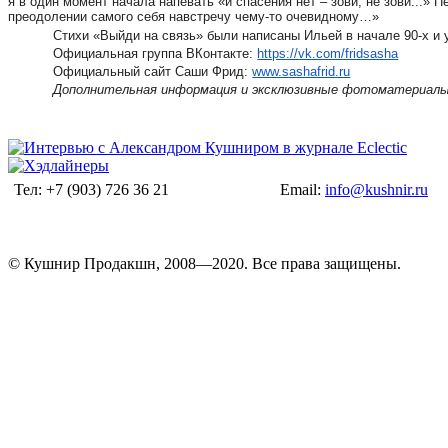
я в один момент начала напевать «и спасения нет – зови, не зови...»
преодолении самого себя навстречу чему-то очевидному…»
Стихи «Выйди на связь» были написаны Ильей в начале 90-х и 
Официальная группа ВКонтакте:
https://vk.com/fridsasha
Официальный сайт Саши Фрид:
www.sashafrid.ru
Дополнительная информация и эксклюзивные фотоматериал
Тел: +7 (903) 726 36 21
Email:
info@kushnir.ru
© Кушнир Продакшн, 2008—2020. Все права защищены.