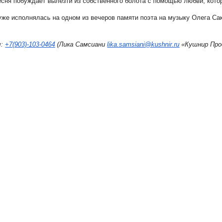
 Песня побуждает вылезти из собственного болота с помощью любви, кото
уже исполнялась на одном из вечеров памяти поэта на музыку Олега Сак
ы:
+7(903)-103-0464
(Лика Самсиани
lika.samsiani@kushnir.ru
«Кушнир Про