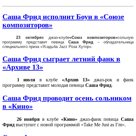
Саша Фрид исполнит Боуи в «Союзе
композиторов»
23 октября
в джаз-клубе
«Союз композиторов»
сольную
программу представит певица
Саша Фрид
– обладательница
специального приза «Усадьба Jazz Роза Хутор».
Саша Фрид сыграет летний фанк в
«Архиве 13»
1 июля
в клубе
«Архив 13»
джаз-рок и фанк
программу представит молодая певица
Саша Фрид
.
Саша Фрид проводит осень сольником
в «Кино»
26 ноября
в клубе
«Кино»
джаз-фанк певица
Саша
Фрид
выступит с новой программой «Take Me Just as I’m».