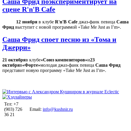
Саша Фрид поэкспериментирует на
сцене R'n'B Cafe
12 ноября
в клубе
R'n'B Cafe
джаз-фанк певица
Саша
Фрид
выступит с новой программой «Take Me Just as I’m».
Саша Фрид споет песню из «Тома и
Джерри»
21 октября
в клубе
«Союз композиторов»
и
23
октября
в
«Форте»
молодая джаз-фанк певица
Саша Фрид
представит новую программу «Take Me Just as I’m».
Тел: +7
(903) 726
Email:
info@kushnir.ru
36 21