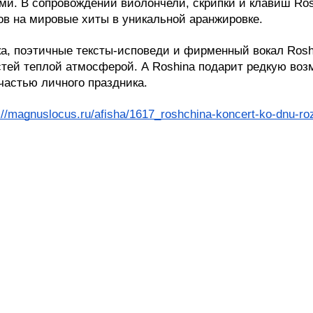
. В сопровождении виолончели, скрипки и клавиш Roshi
ов на мировые хиты в уникальной аранжировке.
ика, поэтичные тексты-исповеди и фирменный вокал Ros
стей теплой атмосферой. А Roshina подарит редкую воз
частью личного праздника. 
://magnuslocus.ru/afisha/1617_roshchina-koncert-ko-dnu-ro