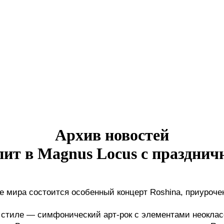
Архив новостей
пит в Magnus Locus c праздни
е мира состоится особенный концерт Roshina, приуроче
тиле — симфонический арт-рок с элементами неокласси