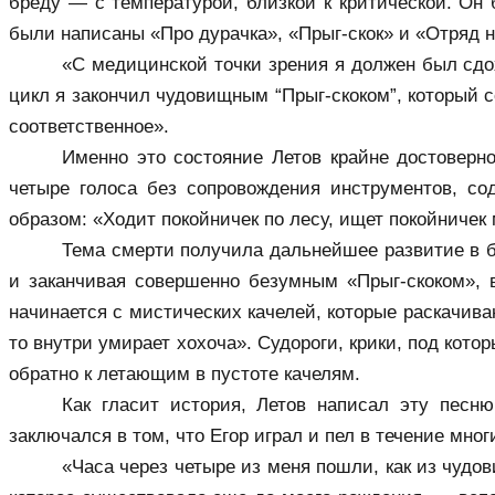
бреду — с температурой, близкой к критической. Он 
были написаны «Про дурачка», «Прыг-скок» и «Отряд н
«С медицинской точки зрения я должен был сдох
цикл я закончил чудовищным “Прыг-скоком”, который с
соответственное».
Именно это состояние Летов крайне достоверно
четыре голоса без сопровождения инструментов, со
образом: «Ходит покойничек по лесу, ищет покойничек 
Тема смерти получила дальнейшее развитие в б
и заканчивая совершенно безумным «Прыг-скоком», 
начинается с мистических качелей, которые раскачива
то внутри умирает хохоча». Судороги, крики, под кото
обратно к летающим в пустоте качелям.
Как гласит история, Летов написал эту песн
заключался в том, что Егор играл и пел в течение мн
«Часа через четыре из меня пошли, как из чудов