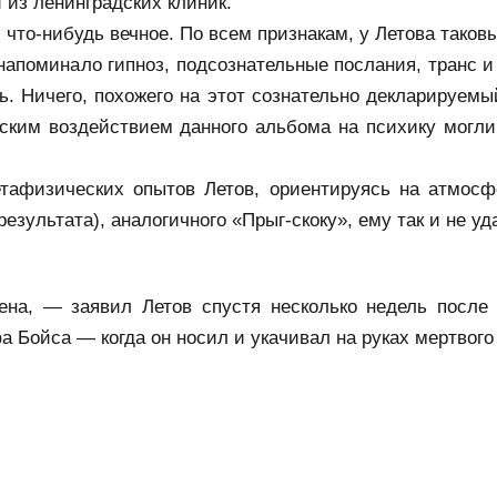
й из ленинградских клиник.
что-нибудь вечное. По всем признакам, у Летова таковы
 напоминало гипноз, подсознательные послания, транс
ь. Ничего, похожего на этот сознательно декларируемый
ким воздействием данного альбома на психику могли с
тафизических опытов Летов, ориентируясь на атмосфе
езультата), аналогичного «Прыг-скоку», ему так и не уд
ена, — заявил Летов спустя несколько недель после
 Бойса — когда он носил и укачивал на руках мертвого