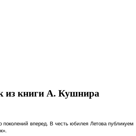
ок из книги А. Кушнира
к». 