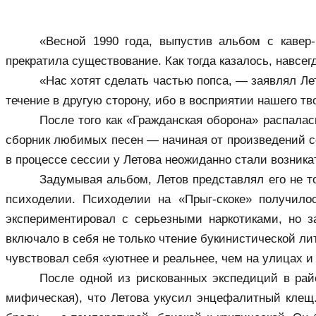
«Весной 1990 года, выпустив альбом с кавер
прекратила существование. Как тогда казалось, навсег
«Нас хотят сделать частью попса, — заявлял Ле
течение в другую сторону, ибо в восприятии нашего т
После того как «Гражданская оборона» распалас
сборник любимых песен — начиная от произведений со
в процессе сессии у Летова неожиданно стали возникат
Задумывая альбом, Летов представлял его не т
психоделии. Психоделии на «Прыг-скоке» получило
экспериментировал с серьезными наркотиками, но з
включало в себя не только чтение букинистической ли
чувствовал себя «уютнее и реальнее, чем на улицах и
После одной из рискованных экспедиций в райо
мифическая), что Летова укусил энцефалитный клещ