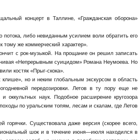
альный концерт в Таллине, «Гражданская оборона» 
о потока, либо невиданным усилием воли обратить его 
к тому же коммерческий характер».
кончит с рок-музыкой. На прощание он решил записать 
анчивая «Непрерывным суицидом» Романа Неумоева. Но 
вили костяк «Прыг-скока».
 клише», но и неким глобальным экскурсом в область 
годневной передозировки. Летов в ту пору еще не 
и оккультных наук. Подобное расширение кругозора 
оходы по уральским топям, лесам и скалам, где Летов 
 горячки. Существовала даже версия (скорее всего, 
циональный шок и в течение июня—июля находился в 