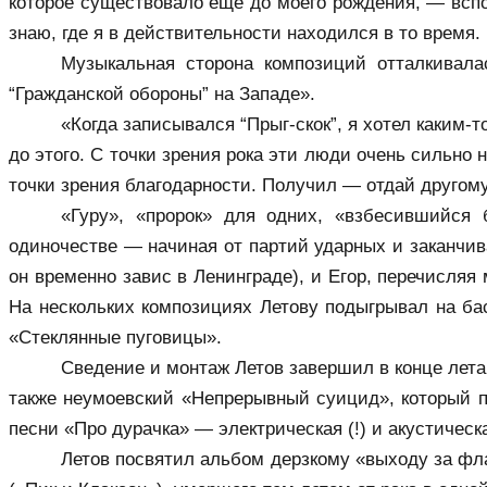
которое существовало еще до моего рождения, — вспом
знаю, где я в действительности находился в то время.
Музыкальная сторона композиций отталкивала
“Гражданской обороны” на Западе».
«Когда записывался “Прыг-скок”, я хотел каким-
до этого. С точки зрения рока эти люди очень сильно 
точки зрения благодарности. Получил — отдай другому
«Гуру», «пророк» для одних, «взбесившийся 
одиночестве — начиная от партий ударных и заканчив
он временно завис в Ленинграде), и Егор, перечисляя
На нескольких композициях Летову подыгрывал на ба
«Стеклянные пуговицы».
Сведение и монтаж Летов завершил в конце лета 
также неумоевский «Непрерывный суицид», который п
песни «Про дурачка» — электрическая (!) и акустическ
Летов посвятил альбом дерзкому «выходу за фла