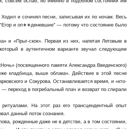
м, совсем ослаб, но именно в подобном состоянии им 
Ходил и сочинял песни, записывая их по ночам. Весь 
ь “Егор и оп∗∗деневшие” — потому что состояние было 
» и «Прыг-скок». Первая из них, напетая Летовым в 
 который в аутентичном варианте звучал следующим 
очь» (посвященного памяти Александра Введенского) 
же кладбища, выше облака». Действие в этой песне 
рковского и Сокурова. Останавливается время, и «кто-
и — переход в погребальный плач и возврат по спирали 
 ритуалами. На этот раз его трансцендентный опыт 
овал данный поток сознания.
ва, рожденные даже не в детстве, а в том состоянии, 