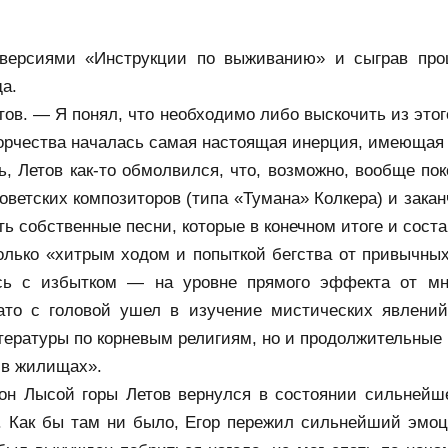
-версиями «Инструкции по выживанию» и сыграв прощ
да.
тов. — Я понял, что необходимо либо выскочить из этог
ворчества началась самая настоящая инерция, имеющая 
ь, Летов как-то обмолвился, что, возможно, вообще по
ветских композиторов (типа «Тумана» Колкера) и зак
ь собственные песни, которые в конечном итоге и соста
олько «хитрым ходом и попыткой бегства от привычных
сь с избытком — на уровне прямого эффекта от мно
ато с головой ушел в изучение мистических явлений 
тературы по корневым религиям, но и продолжительные п
 в жилищах».
н Лысой горы Летов вернулся в состоянии сильнейшей
. Как бы там ни было, Егор пережил сильнейший эмо