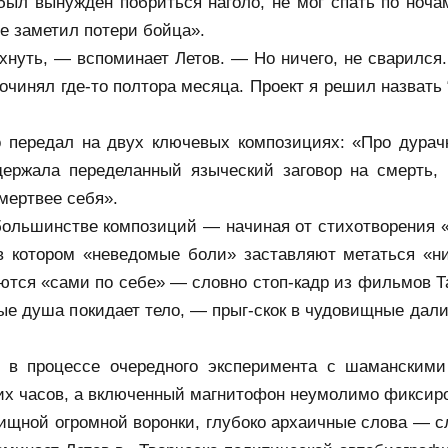
был вынужден побриться наголо, не мог спать по ноча
е заметил потери бойца».
нуть, — вспоминает Летов. — Но ничего, не сварился. 
очинял где-то полтора месяца. Проект я решил назват
 передал на двух ключевых композициях: «Про дурачка
держала переделанный языческий заговор на смерть,
мертвее себя».
ольшинстве композиций — начиная от стихотворения «Н
в котором «неведомые боли» заставляют метаться «ни
ются «сами по себе» — словно стоп-кадр из фильмов Та
рые душа покидает тело, — прыг-скок в чудовищные дал
ю в процессе очередного эксперимента с шаманскими
огих часов, а включенный магнитофон неумолимо фиксир
ищной огромной воронки, глубоко архаичные слова — сло