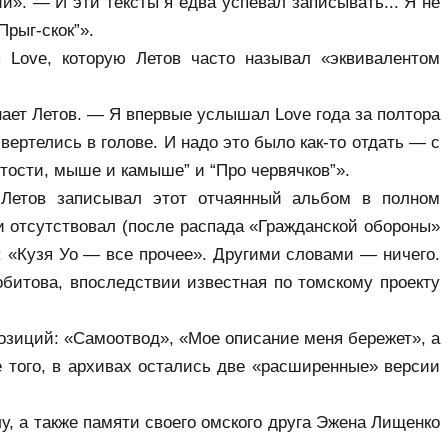
». — И эти тексты я едва успевал записывать... Я не 
Прыг-скок”».
 Love, которую Летов часто называл «эквивалентом 
нает Летов. — Я впервые услышал Love года за полтора 
ертелись в голове. И надо это было как-то отдать — с 
тости, мыше и камыше” и “Про червячков”».
 Летов записывал этот отчаянный альбом в полном 
 отсутствовал (после распада «Гражданской обороны» 
: «Кузя Уо — все прочее». Другими словами — ничего. 
итова, впоследствии известная по томскому проекту 
озиций: «Самоотвод», «Мое описание меня бережет», а 
того, в архивах остались две «расширенные» версии 
 а также памяти своего омского друга Эжена Лищенко 