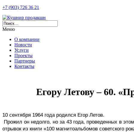
+7 (903) 726 36 21
Меню
О компании
Новости
Услуги
Проекты
Партнеры
Контакты
Егору Летову – 60. «П
10 сентября 1964 года родился Егор Летов.
 Прожил он недолго, но за 43 года, проведенных в этом мире, успел сделать столько всего, что хватит на много поколений вперед. В честь юбилея Летова публикуем 
отрывок из книги «100 магнитоальбомов советского ро