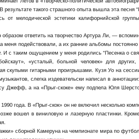
инает Летов в «Творческо-политической автобиографии
 В результате такого страшного опыта вышла эта песня “
сь от мелодической эстетики калифорнийской группы
то образом ответить на творчество Артура Ли, — вспоми
на меня подействовали, а их ранние альбомы постоянно в
. И с таким ощущением у меня родились “Песенка о свя
бойскаут», «усталый, больной человек» для других,
ая скупыми гитарными проигрышами. Кузя Уо на сессии
 музыкантов, слегка издевательски написал в аннотации
су Джефф, а на «Прыг-скоке» ему подпела Юля Шерстоб
1990 года. В «Прыг-скок» он не включил несколько комп
озже вошел в виниловую и лазерную пластинки. Кроме 
ая.
жки» сборной Камеруна на чемпионате мира по футболу,