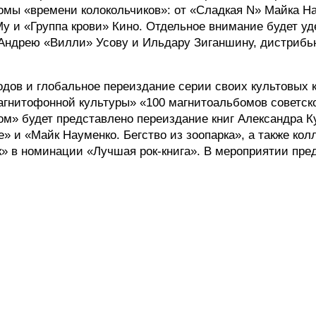
омы «времени колокольчиков»: от «Сладкая N» Майка На
 Му и «Группа крови» Кино. Отдельное внимание будет 
ндрею «Вилли» Усову и Ильдару Зиганшину, дистрибью
одов и глобальное переиздание серии своих культовых 
гнитофонной культуры» «100 магнитоальбомов советского
ском» будет представлено переиздание книг Александра К
» и «Майк Науменко. Бегство из зоопарка», а также ко
к» в номинации «Лучшая рок-книга». В мероприятии пре