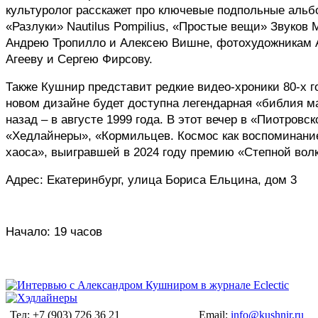
культуролог расскажет про ключевые подпольные альб
«Разлуки» Nautilus Pompilius, «Простые вещи» Звуков
Андрею Тропилло и Алексею Вишне, фотохудожникам А
Агееву и Сергею Фирсову.
Также Кушнир представит редкие видео-хроники 80-х г
новом дизайне будет доступна легендарная «библия ма
назад – в августе 1999 года. В этот вечер в «Пиотров
«Хедлайнеры», «Кормильцев. Космос как воспоминание
хаоса», выигравшей в 2024 году премию «Степной вол
Адрес: Екатеринбург, улица Бориса Ельцина, дом 3
Начало: 19 часов
Тел: +7 (903) 726 36 21
Email:
info@kushnir.ru