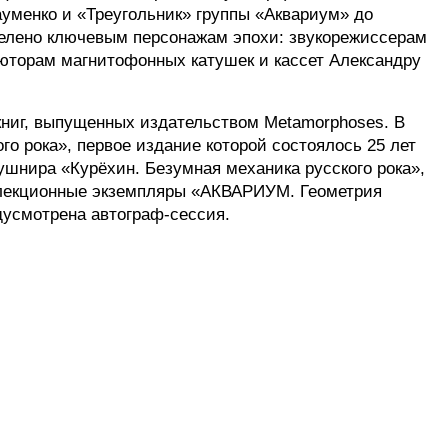
уменко и «Треугольник» группы «Аквариум» до 
уделено ключевым персонажам эпохи: звукорежиссерам 
торам магнитофонных катушек и кассет Александру 
книг, выпущенных издательством Metamorphoses. В 
 рока», первое издание которой состоялось 25 лет 
ушнира «Курёхин. Безумная механика русского рока», 
ллекционные экземпляры «АКВАРИУМ. Геометрия 
дусмотрена автограф-сессия.