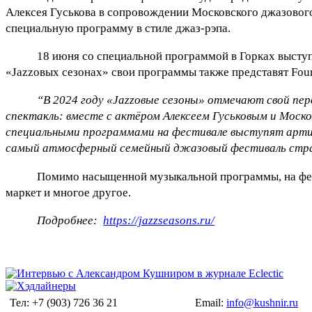
Алексея Гуськова в сопровождении Московского джазового о
специальную программу в стиле джаз-рэпа.
18 июня со специальной программой в Горках высту
«Jazzовых сезонах» свои программы также представят Four
“В 2024 году «Jazzовые сезоны» отмечают свой пе
спектакль: вместе с актёром Алексеем Гуськовым и Мос
специальными программами на фестивале выступят артист
самый атмосферный семейный джазовый фестиваль страны
Помимо насыщенной музыкальной программы, на фест
маркет и многое другое.
Подробнее:
https://jazzseasons.ru/
Тел: +7 (903) 726 36 21
Email:
info@kushnir.ru