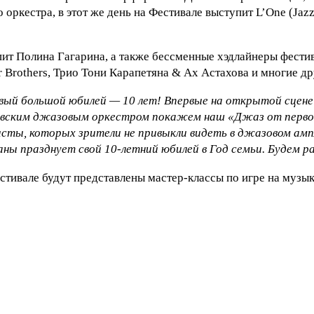
ркестра, в этот же день на Фестивале выступит L’One (Jazz
пит Полина Гагарина, а также бессменные хэдлайнеры фести
 Brothers, Трио Тони Карапетяна & Ах Астахова и многие др
рвый большой юбилей — 10 лет! Впервые на открытой сцен
ковским джазовым оркестром покажем наш «Джаз от перво
ы, которых зрители не привыкли видеть в джазовом амплу
 празднует свой 10-летний юбилей в Год семьи. Будем р
ивале будут представлены мастер-классы по игре на музык