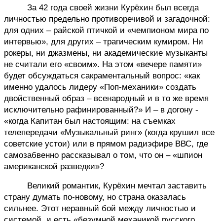
За 42 года своей жизни Курёхин был всегда 
личностью предельно противоречивой и загадочной: 
для одних – райской птичкой и «чемпионом мира по 
интервью», для других – трагическим кумиром. Ни 
рокеры, ни джазмены, ни академические музыканты 
не считали его «своим». На этом «вечере памяти» 
будет обсуждаться сакраментальный вопрос: «как 
именно удалось лидеру «Поп-механики» создать 
двойственный образ – всенародный и в то же время 
исключительно рафинированный?» И – в догону - 
«когда Капитан был настоящим: на съемках 
телепередачи «Музыкальный ринг» (когда крушил все 
советские устои) или в прямом радиэфире ВВС, где 
самозабвенно рассказывал о том, что он – «шпион 
американской разведки»?
Великий романтик, Курёхин мечтал заставить 
страну думать по-новому, но страна оказалась 
сильнее. Этот неравный бой между личностью и 
системой, и есть «безумной механикой русского 