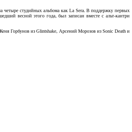
ила четыре студийных альбома как La Sera. В поддержку первых
шедший весной этого года, был записан вместе с альт-кантри
 Женя Горбунов из
Glintshake, Арсений Морозов из
Sonic Death
и