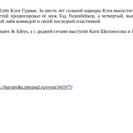
n Girls Кэти Гудман. За шесть лет сольной карьеры Кэти выпуст
 третий продюсировал ее муж Тод Уизенбейкер, а четвертый, вы
ой лайв-командой и своей последней пластинкой.
quares & Alleys, а с диджей-сетами выступят Катя Шилоносова и
s://barstrelka.timepad.ru/event/341977/