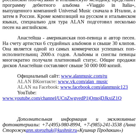
программу дебютного альбома «Viaggio in Italia»,
выпущенного компанией Universal Music сначала в Италии, а
затем в России. Кроме композиций на русском и итальянском
языках, специально для тура
ALAN
подготовил несколько
песен на английском.
Анастейша - американская поп-певица и автор песен.
На счету артистки 6 студийных альбомов и свыше 30 клипов.
Она является одной из самых коммерчески успешных поп-
исполнительниц 2000-х годов. Альбомы и синглы певицы
многократно получали платиновый статус. Общие продажи
дисков Анастейши составляют свыше 50 000 000 копий.
Официальный сайт
:
www.alanmusic.com/ru
ALAN
ВКонтакте:
www
.
vk
.
com
/
alan
_
music
ALAN
на
Facebook:
www.facebook.com/alanmusic123
YouTube:
www.youtube.com/channel/UCnZwgvedP1jOmojDJkxiZ1Q
Дополнительная информация и эксклюзивные
фотоматериалы: +7-(495)-980-8994, +7-(985)-241-3538 (Анна
Сторожук
ann.storozhuk@kushnir.ru
«Кушнир Продакшн»)