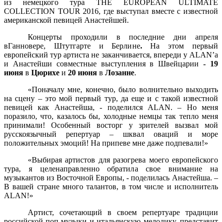
из немецкого тура THE EUROPEAN ULTIMATE
COLLECTION TOUR 2016, где выступал вместе с известной
американской певицей Анастейшей.
Концерты проходили в последние дни апреля
вГанновере, Штутгарте и Берлине
.
На этом первый
европейский тур артиста не заканчивается, впереди у
ALAN
’а
и Анастейши совместные выступления в Швейцарии
- 19
июня
в
Цюрихе
и
20 июня
в
Лозанне
.
«Поначалу мне, конечно, было волнительно выходить
на сцену – это мой первый тур, да еще и с такой известной
певицей как Анастейша, - поделился
ALAN
. – Но меня
поразило, что, казалось бы, холодные немцы так тепло меня
принимали! Особенный восторг у зрителей вызвал мой
русскоязычный репертуар – шквал оваций и море
положительных эмоций! На припеве мне даже подпевали!»
«Выбирая артистов для разогрева моего европейского
тура, я целенаправленно обратила свое внимание на
музыкантов из Восточной Европы, - поделилась Анастейша. –
В вашей стране много талантов, в том числе и исполнитель
ALAN
!»
Артист, сочетающий в своем репертуаре традиции
российской поп-музыки и итальянскую мелодику, представит