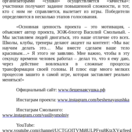
организаторами «сушки» осуществляется «зачистка»:
участники получают задание повышенной сложности, и тот,
кто с ним не справляется, вылетает из игры. Победители
определяются в несколько этапов голосования.
«Основная ценность проекта – это мотивация, -
объясняет автор проекта, ЗОЖ-блогер Василий Смольный. -
Мы заставляем людей двигаться, это наше отличие ото всех.
Школы, клубы, тренеры делают акцент на контент: «Мы вас
научим делать это… Мы вместе сделаем ваше тело
красивым…» Я этого не заявляю. Мне важно, чтобы в эту
секунду времени человек работал – делал то, что я ему даю,
через действие вовлекался в сложные процессы
трансформации своей головы. И плюс еще много мелких
процессов зашито в самой игре, которая заставляет реально
меняться!»
Официальный сайт:
www.бешенаясушка.рф
Инстаграм проекта:
www.instagram.com/beshenayasushka
Инстаграм Смольного:
www.instagram.com/vasiliysmolniy
YouTube:
www.youtube.com/channel/UCTGOlTVMi8ULPFyu8KtzXVg/feed