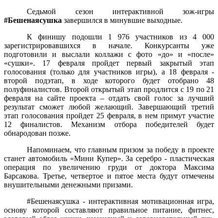
Седьмой сезон интерактивной зож-игры
#Бешенаясушка
завершился в минувшие выходные.
К финишу подошли 1 976 участников из 4 000
зарегистрировавшихся в начале. Конкурсанты уже
подготовили и выслали коллажи с фото «до» и «после»
«сушки». 17 февраля пройдет первый закрытый этап
голосования (только для участников игры), а 18 февраля -
второй подэтап, в ходе которого будет отобрано 48
полуфиналистов. Второй открытый этап продлится с 19 по 21
февраля на сайте проекта – отдать свой голос за лучший
результат сможет любой желающий. Завершающий третий
этап голосования пройдет 25 февраля, в нем примут участие
12 финалистов. Механизм отбора победителей будет
обнародован позже.
Напоминаем, что главным призом за победу в проекте
станет автомобиль «Мини Купер». За серебро - пластическая
операция по увеличению груди от доктора Максима
Барсакова. Третье, четвертое и пятое места будут отмечены
внушительными денежными призами.
#Бешенаясушка - интерактивная мотивационная игра,
основу которой составляют правильное питание, фитнес,