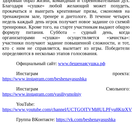
здоровый образ жизни, командный и соревновательный дух.
Благодаря «сушке» любой желающий может похудеть,
прокачаться и выиграть креативные призы, сэкономив на
тренажерном зале, тренере и диетологе. В течение четырех
недель каждый день игрок получает новое задание со схемой
тренировки. Кроме того, на старте участникам выдают общую
формулу питания. Суббота – судный день, когда
организаторами «сушки» осуществляется «зачистка»:
участники получают задание повышенной сложности, и тот,
кто с ним не справляется, вылетает из игры. Победители
определяются в несколько этапов голосования.
Официальный сайт:
www.бешенаясушка.рф
Инстаграм проекта:
https://www.instagram.com/beshenayasushka
Инстаграм Смольного:
https://www.instagram.com/vasiliysmolniy
YouTube:
https://www.youtube.com/channel/UCTGOlTVMi8ULPFyu8KtzXVg
Группа ВКонтакте:
https://vk.com/beshenayasushka