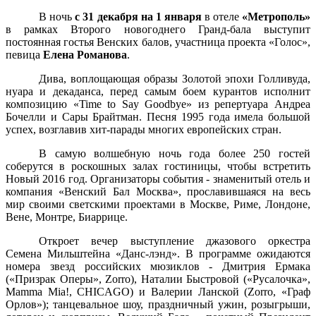
В ночь
с 31 декабря на 1 января
в отеле
«Метрополь»
в рамках Второго новогоднего Гранд-бала выступит
постоянная гостья Венских балов, участница проекта «Голос»,
певица
Елена Романова
.
Дива, воплощающая образы Золотой эпохи Голливуда,
нуара и декаданса, перед самым боем курантов исполнит
композицию «Time to Say Goodbye» из репертуара Андреа
Бочелли и Сары Брайтман. Песня 1995 года имела большой
успех, возглавив хит-парады многих европейских стран.
В самую волшебную ночь года более
250 гостей
соберутся в роскошных залах гостиницы, чтобы
встретить
Новый 2016 год. Организаторы события - знаменитый отель и
компания «Венский Бал Москва», прославившаяся на весь
мир своими светскими проектами в Москве, Риме, Лондоне,
Вене, Монтре, Биаррице.
Откроет вечер выступление джазового оркестра
Семена Мильштейна «Данс-лэнд». В программе ожидаются
номера звезд российских мюзиклов - Дмитрия Ермака
(«Призрак Оперы», Zorro), Наталии Быстровой («Русалочка»,
Mamma Mia!, CHICAGO) и Валерии Ланской (Zorro, «Граф
Орлов»); танцевальное шоу, праздничный ужин, розыгрыши,