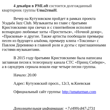
4 декабря
в
PMLoft
состоится долгожданный
квартирник группы
Uma2rmaH
.
Вечер на Кутузовском пройдет
в рамках проекта
Усадьба
Jazz
Club
. Музыканты во главе с братьями
Кристовскими при свечах и с глинтвейном исполнят
всенародно любимые хиты «Проститься», «Ночной дозор»,
«Прасковья» и другие. Также артисты пообещали премьеры
песен из будущего альбома, премьеру клипа «Токсины» с
Павлом Деревянко в главной роли и дуэты с приглашенными
гостями-музыкантами.
В 2015 году братьями Кристовскими была написана
заглавная песня к телесериалу канала СТС «Принц Сибири»,
а в саундтрек сериала вошли еще четыре песни группы.
Начало: 20.00
Адрес:
Кутузовский просп., 12c3, м.Киевская
Официальный сайт группы:
http://umaturman.com
Дополнительная информация: +7-(499)-847-2731