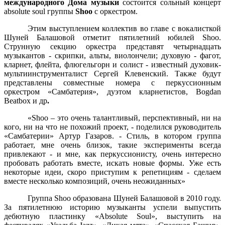
международного Дома музыки
состоится сольный концерт
absolute soul группы
Shoo
с оркестром.
Этим выступлением коллектив во главе с вокалисткой
Шуней Балашовой отметит пятилетний юбилей Shoo.
Струнную секцию оркестра представят четырнадцать
музыкантов - скрипки, альты, виолончели; духовую - фагот,
кларнет, флейта, флюгельгорн и солист - известный духовик-
мультиинструменталист Сергей Клевенский. Также будут
представлены совместные номера с перкуссионным
оркестром «Самбатерия», дуэтом кларнетистов, Bogdan
Beatbox и др
.
«
Shoo
– это очень талантливый, перспективный, ни на
кого, ни на что не похожий проект, - поделился руководитель
«Самбатерии» Артур Газаров. - Стиль, в котором группа
работает, мне очень близок, такие эксперименты всегда
привлекают - и мне, как перкуссионисту, очень интересно
пробовать работать вместе, искать новые формы. Уже есть
некоторые идеи, скоро приступим к репетициям - сделаем
вместе несколько композиций, очень неожиданных»
Группа
Shoo
образована Шуней Балашовой в 2010 году.
За пятилетнюю историю музыканты успели выпустить
дебютную пластинку «
Absolute
Soul
», выступить на