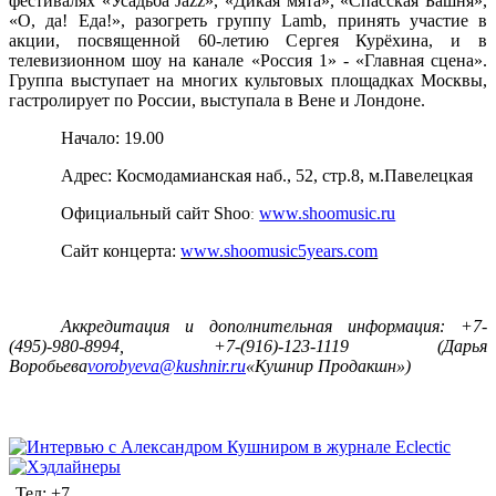
фестивалях «Усадьба
Jazz
», «Дикая мята», «Спасская Башня»,
«О, да! Еда!», разогреть группу
Lamb
, принять участие в
акции, посвященной 60-летию Сергея Курёхина, и в
телевизионном шоу на канале «Россия 1» - «Главная сцена».
Группа выступает на многих культовых площадках Москвы,
гастролирует по России, выступала в Вене и Лондоне.
Начало: 19.00
Адрес: Космодамианская наб., 52, стр.8, м.Павелецкая
Официальный сайт Shoo
www.shoomusic.ru
:
Сайт концерта:
www.shoomusic5years.com
Аккредитация и дополнительная информация: +7-
(495)-980-8994, +7-(916)-123-1119 (Дарья
Воробьева
vorobyeva@kushnir.ru
«Кушнир Продакшн»)
Тел: +7