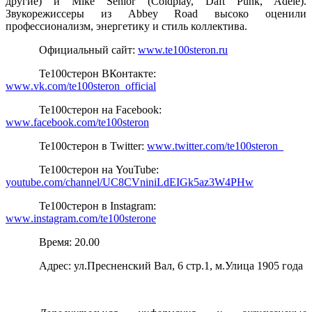
другие) и Mike Senior (Coldplay, Daft Punk, Adele).
Звукорежиссеры из Abbey Road высоко оценили
профессионализм, энергетику и стиль коллектива.
Официальный сайт
:
www.te100steron.ru
Te100стерон ВКонтакте
:
www
.
vk
.
com
/
te
100
steron
_
official
Te100стерон на
Facebook
:
www
.
facebook
.
com
/
te
100
steron
Te100стерон в
Twitter
:
www
.
twitter
.
com
/
te
100
steron
_
Te100стерон на
YouTube
:
youtube
.
com
/
channel
/
UC
8
CVniniLdEIGk
5
az
3
W
4
PHw
Te100стерон в
Instagram
:
www
.
instagram
.
com
/
te
100
sterone
Время: 20.00
Адрес: ул.Пресненский Вал, 6 стр.1, м.Улица 1905 года