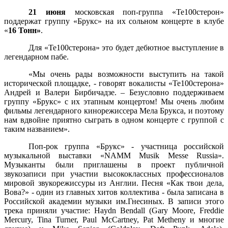
21 июня
московская поп-группа «Те100стерон»
поддержат группу «Брукс» на их сольном концерте в клубе
«
16 Тонн»
.
Для «Те100стерона» это будет дебютное выступление в
легендарном пабе.
«Мы очень рады возможности выступить на такой
исторической площадке, - говорят вокалисты «Те100стерона»
Андрей и Валери Бирбичадзе. – Безусловно поддерживаем
группу «Брукс» с их этапным концертом! Мы очень любим
фильмы легендарного кинорежиссера Мела Брукса, и поэтому
нам вдвойне приятно сыграть в одном концерте с группой с
таким названием».
Поп-рок группа «Брукс» - участница российской
музыкальной выставки «NAM
M
Musik
M
esse Russia».
Музыканты были приглашены в проект публичной
звукозаписи при участии высококлассных профессионалов
мировой звукорежиссуры из Англии. Песня «Как твои дела,
Вова?» - один из главных хитов коллектива - была записана в
Российской академии музыки им.Гнесиных. В записи этого
трека приняли участие: Haydn Bendall (Gary Moore, Freddie
Mercury, Tina Turner, Paul McCartney, Pat Metheny и многие