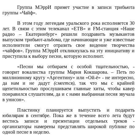
Группа МЭррИ примет участие в записи трибьюта
группы «Чайф».
В этом году легендам уральского рока исполняется 30
лет. В связи с этим телеканал «ЕТВ» и
FM
-станция «Наше
радио – Екатеринбург» решили поздравить музыкантов
выпуском трибьют-альбома, где начинающие и уже известные
исполнители смогут отразить свое видение творчества
«чайфов». Группа МЭррИ откликнулась на эту инициативу и
приступила к выбору песни, которую исполнит.
«Песни мы отбираем с особой тщательностью, -
говорит вокалистка группы Мария Кокшарова. – Петь по
миллионному кругу «Аргентину» или «Ой-ё» - не интересно,
да нам и не дадут
(смеется)
, так что мы с крайней
щепетильностью прослушиваем главные хиты, чтобы кавер
понравился слушателям, да и с нами выбранная песня звучала
в унисон».
Пластинку планируется выпустить и подарить
юбилярам в сентябре. Пока же в течение всего лета будут
вестись записи и презентации отдельных треков -
организаторы намерены представлять широкой публике по
одной песне в неделю.