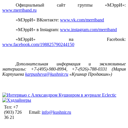
Официальный сайт группы «МЭррИ»:
www.merriband.ru
«МЭррИ» ВКонтакте:
www.vk.com/merriband
«
МЭррИ
»
в
Instagram:
www.instagram.com/merriband
«МЭррИ» на Facebook:
www.facebook.com/198825790244150
Дополнительная информация и эксклюзивные
материалы: +7-(495)-980-8994, +7-(926)-788-0331 (Мария
Карпушева
karpusheva@kushnir.ru
«Кушнир Продакшн»)
Тел: +7
(903) 726
Email:
info@kushnir.ru
36 21