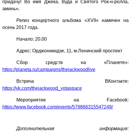
придачу! Во имя Джека, Вуда и Святого Рок-н-ролла,
аминь».
Релиз концертного альбома «
XVII
» намечен на
осень 2017 года.
Начало: 20.00
Адрес: Орджоникидзе, 11, м.Ленинский проспект
Сбор средств на «Планете»:
https://planeta.ru/campaigns/thejackwoodlive
Встреча ВКонтакте:
https://vk.com/thejackwood_yotaspace
Мероприятие на
Facebook
:
https://www.facebook.com/events/579866315547249/
Дополнительная информация: