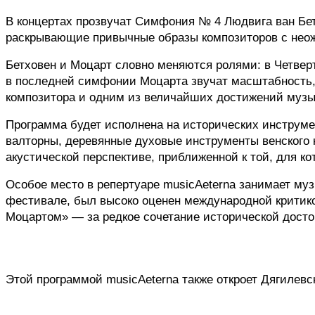
В концертах прозвучат Симфония № 4 Людвига ван Бе
раскрывающие привычные образы композиторов с нео
Бетховен и Моцарт словно меняются ролями: в Четверт
в последней симфонии Моцарта звучат масштабность,
композитора и одним из величайших достижений музы
Программа будет исполнена на исторических инструме
валторны, деревянные духовые инструменты венского 
акустической перспективе, приближенной к той, для к
Особое место в репертуаре musicAeterna занимает му
фестивале, был высоко оценен международной критико
Моцартом» — за редкое сочетание исторической досто
Этой программой musicAeterna также откроет Дягилевс