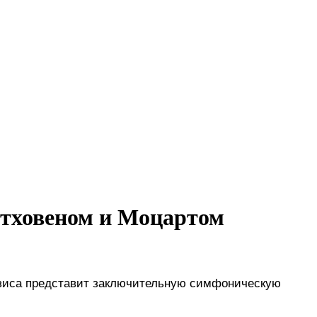
етховеном и Моцартом
тзиса представит заключительную симфоническую 