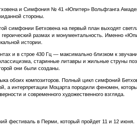
тховена и Симфония № 41 «Юпитер» Вольфганга Амадея
жиданной стороны.
ой симфонии Бетховена на первый план выходят светлая
 героический размах и монументальность. Именно «Юпи
кальной истории.
нтах и в строе 430 Гц — максимально близком к звучан
классицизма, старинные литавры и жильные струны поз
оторой они были созданы.
зыка обоих композиторов. Полный цикл симфоний Бетхов
й, а интерпретации Моцарта породили феномен, котор
верности и современного художественного взгляда.
кий фестиваль в Перми, который пройдет 11 и 12 июня.