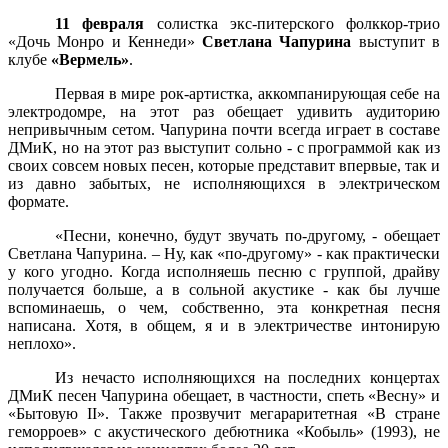
11 февраля
солистка экс-питерского фолккор-трио
«Дочь Монро и Кеннеди»
Светлана Чапурина
выступит в
клубе
«Вермель»
.
Первая в мире рок-артистка, аккомпанирующая себе на
электродомре, на этот раз обещает удивить аудиторию
непривычным сетом. Чапурина почти всегда играет в составе
ДМиК, но на этот раз выступит сольно - с программой как из
своих совсем новых песен, которые представит впервые, так и
из давно забытых, не исполняющихся в электрическом
формате.
«Песни, конечно, будут звучать по-другому, - обещает
Светлана Чапурина. – Ну, как «по-другому» - как практически
у кого угодно. Когда исполняешь песню с группой, драйву
получается больше, а в сольной акустике - как бы лучше
вспоминаешь, о чем, собственно, эта конкретная песня
написана. Хотя, в общем, я и в электричестве интонирую
неплохо».
Из нечасто исполняющихся на последних концертах
ДМиК песен Чапурина обещает, в частности, спеть «Весну» и
«Бытовую
II
». Также прозвучит мегараритетная «В стране
геморроев» с акустического дебютника «Кобыль» (1993), не