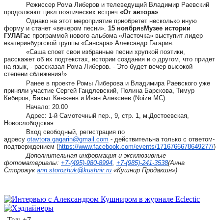
Режиссер Рома Либеров и телеведущий Владимир Раевский
продолжают цикл поэтических встреч
«От автора»
.
Однако на этот мероприятие приобретет несколько иную
форму и станет «вечером песни».
15 ноября
в
Музее истории
ГУЛАГа
с программой нового альбома «Ласточка» выступит лидер
екатеринбургской группы «Сансара» Александр Гагарин.
«Саша споет свои избранные песни хрупкой поэтики,
расскажет об их подтекстах, истории создания и о другом, что придет
на язык, - рассказал Рома Либеров. - Это будет вечер высокой
степени сближения!»
Ранее в проекте Ромы Либерова и Владимира Раевского уже
приняли участие Сергей Гандлевский, Полина Барскова, Тимур
Кибиров, Бахыт Кенжеев и Иван Алексеев (Noize MC).
Начало: 20.00
Адрес: 1-й Самотечный пер., 9, стр. 1, м.Достоевская,
Новослободская
Вход свободный, регистрация по
адресу
otavtora.gagarin@gmail.com
- действительна только с ответом-
подтверждением (
https://www.facebook.com/events/1716766678649277/
)
Дополнительная информация и эксклюзивные
фотоматериалы:
+7-(495)-980-8994
,
+7-(985)-241-3538
(Анна
Сторожук
ann.storozhuk@kushnir.ru
«Кушнир Продакшн»)
Тел: +7