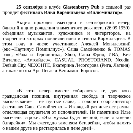
25 сентября
в клубе
Glastonberry Pub
в седьмой раз
пройдёт
фестиваль Ильи Кормильцева «Иллюминатор»
.
Акция проходит ежегодно в сентябрьский вечер,
близкий к дню рождения знаменитого рок-поэта (26.09.1959),
объединяя музыкантов, художников и литераторов, на
творчество которых повлияли идеи и тексты Кормильцева. В
этом году в числе участников: Алексей Могилевский
(экс-«Наутилус Помпилиус»), Саша Самойленко & TOMAS
band, «Рада и Терновник», Sho
o
, Саша Фрид, ИВА, Вис
Виталис, «Аутсайдер», CASUAL, PROSTOBAND, Neodin,
Default City, ЧЕХОНТЕ, Екатерина Лесогорова (Рига, Латвия),
а также поэты Арс Пегас и Вениамин Борисов.
«В этот вечер вместе собираются те, для кого
гражданская позиция, внутренняя свобода и творческое
высказывание – не пустые слова, - говорит соорганизатор
фестиваля Саша Самойленко. – И каждый раз исчезает рампа,
отделяющая слушателя от исполнителей. На памятнике Илье
высечены строки: «Эта музыка будет вечной, если я заменю
батарейки». Мы ежегодно заменяем батарейки, чтобы память
о нашем друге не растворилась в пене дней».