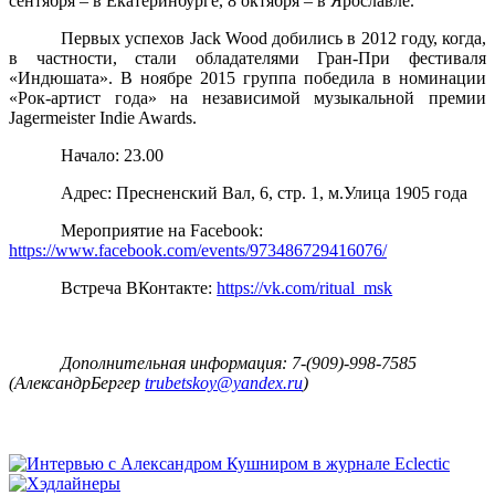
сентября – в Екатеринбурге, 8 октября – в Ярославле.
Первых успехов
Jack
Wood
добились в 2012 году, когда,
в частности, стали обладателями Гран-При фестиваля
«Индюшата».
В ноябре 2015 группа победила в номинации
«Рок-артист года» на независимой музыкальной премии
Jagermeister Indie Awards.
Начало: 23.00
Адрес: Пресненский Вал, 6, стр. 1, м.Улица 1905 года
Мероприятие на
Facebook
:
https://www.facebook.com/events/973486729416076/
Встреча ВКонтакте:
https://vk.com/ritual_msk
Дополнительная информация: 7-(909)-998-7585
(АлександрБергер
trubetskoy@yandex.ru
)