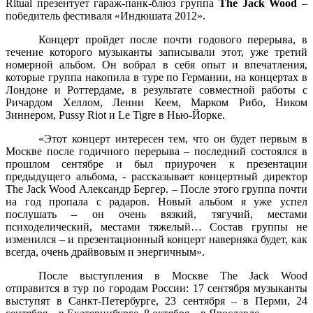
Ritual презентует гараж-панк-блюз группа
The Jack Wood
–
победитель фестиваля «Индюшата 2012».
Концерт пройдет после почти годового перерыва, в
течение которого музыканты записывали этот, уже третий
номерной альбом. Он вобрал в себя опыт и впечатления,
которые группа накопила в туре по Германии, на концертах в
Лондоне и Роттердаме, в результате совместной работы с
Ричардом Хеллом, Ленни Кеем, Марком Рибо, Ником
Зиннером, Pussy Riot и Le Tigre в Нью-Йорке.
«Этот концерт интересен тем, что он будет первым в
Москве после
годичного перерыва – последний состоялся в
прошлом сентябре и был приурочен к презентации
предыдущего альбома, - рассказывает концертный директор
The
Jack
Wood
Александр Бергер. – После этого группа почти
на год пропала с радаров. Новый альбом я уже успел
послушать – он очень вязкий, тягучий, местами
психоделический, местами тяжелый… Состав группы не
изменился – и презентационный концерт наверняка будет, как
всегда, очень драйвовым и энергичным».
После выступления в Москве
The
Jack
Wood
отправится в тур по городам России: 17 сентября музыканты
выступят в Санкт-Петербурге, 23 сентября – в Перми, 24