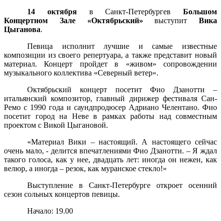
14 октября
в Санкт-Петербургев
Большом
Концертном Зале «Октябрьский»
выступит
Вика
Цыганова
.
Певица исполнит лучшие и самые известные
композиции из своего репертуара, а также представит новый
материал. Концерт пройдет в «живом» сопровождении
музыкального коллектива «Северный ветер».
Октябрьский концерт посетит Фио Дзанотти –
итальянский композитор, главный дирижер фестиваля Сан-
Ремо с 1990 года и саундпродюсер Адриано Челентано. Фио
посетит город на Неве в рамках работы над совместным
проектом с Викой Цыгановой.
«Материал Вики – настоящий. А настоящего сейчас
очень мало, - делится впечатлениями Фио Дзанотти. – Я ждал
такого голоса, как у нее, двадцать лет: иногда он нежен, как
велюр, а иногда – резок, как муранское стекло!»
Выступление в Санкт-Петербурге откроет осенний
сезон сольных концертов певицы.
Начало: 19.00