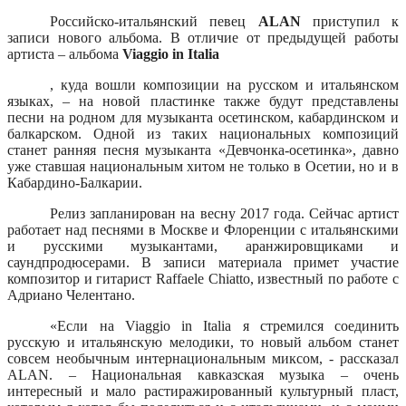
Российско-итальянский певец
ALAN
приступил к
записи нового альбома. В отличие от предыдущей работы
артиста – альбома
Viaggio in Italia
, куда вошли композиции на русском и итальянском
языках, – на новой пластинке также будут представлены
песни на родном для музыканта осетинском, кабардинском и
балкарском. Одной из таких национальных композиций
станет ранняя песня музыканта «Девчонка-осетинка», давно
уже ставшая национальным хитом не только в Осетии, но и в
Кабардино-Балкарии.
Релиз запланирован на весну 2017 года. Сейчас артист
работает над песнями в Москве и Флоренции с итальянскими
и русскими музыкантами, аранжировщиками и
саундпродюсерами. В записи материала примет участие
композитор и гитарист Raffaele Chiatto, известный по работе с
Адриано Челентано.
«Если на
Viaggio
in
Italia
я стремился соединить
русскую и итальянскую мелодики, то новый альбом станет
совсем необычным интернациональным миксом, - рассказал
ALAN
. – Национальная кавказская музыка – очень
интересный и мало растиражированный культурный пласт,