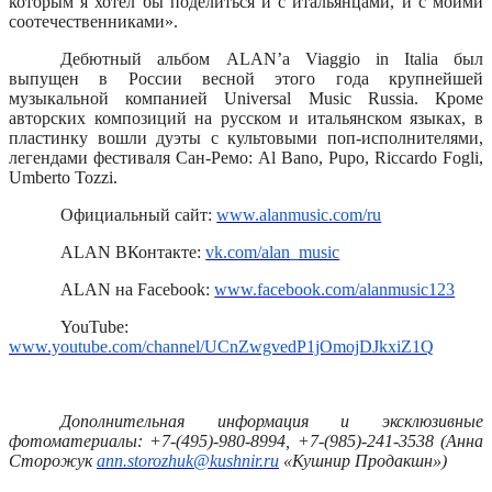
которым я хотел бы поделиться и с итальянцами, и с моими
соотечественниками».
Дебютный альбом ALAN’а Viaggio in Italia был
выпущен в России весной этого года крупнейшей
музыкальной компанией Universal Music Russia. Кроме
авторских композиций на русском и итальянском языках, в
пластинку вошли дуэты с культовыми поп-исполнителями,
легендами фестиваля Сан-Ремо: Al Bano, Pupo, Riccardo Fogli,
Umberto Tozzi.
Официальный сайт:
www.alanmusic.com/ru
ALAN
ВКонтакте
:
vk.com/alan_music
ALAN
на
Facebook:
www.facebook.com/alanmusic123
YouTube:
www.youtube.com/channel/UCnZwgvedP1jOmojDJkxiZ1Q
Дополнительная информация и эксклюзивные
фотоматериалы: +7-(495)-980-8994, +7-(985)-241-3538 (Анна
Сторожук
ann.storozhuk@kushnir.ru
«Кушнир Продакшн»)