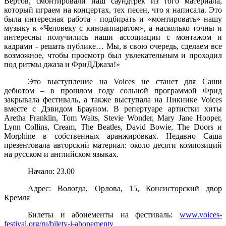
Вертов, смонтировали наш саундтрек из того материала,
который играем на концертах, тех песен, что я написала. Это
была интересная работа - подбирать и «монтировать» нашу
музыку к «Человеку с киноаппаратом», а насколько точны и
интересны получились наши ассоциации с монтажом и
кадрами - решать публике… Мы, в свою очередь, сделаем все
возможное, чтобы просмотр был увлекательным и проходил
под ритмы джаза и
ФриДДжаза!»
Это выступление на
Voices
не станет для Саши
дебютом – в прошлом году сольной программой Фрид
закрывала фестиваль, а также выступала на Пикнике
Voices
вместе с Дэвидом Брауном. В
репертуаре
артистки
хиты
Aretha Franklin, Tom Waits, Stevie Wonder, Mary Jane Hooper,
Lynn Collins, Cream, The Beatles, David Bowie, The Doors
и
Morphine
в
собственных
аранжировках
.
Недавно Саша
презентовала авторский материал: около десяти композиций
на русском и английском языках.
Начало: 23.00
Адрес: Вологда, Орлова, 15, Консисторский двор
Кремля
Билеты и абонементы на фестиваль:
www.voices-
festival.org/ru/bilety-i-abonementy