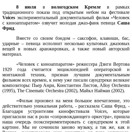
8 июля
в
вологодском Кремле
в рамках
традиционного показа под открытым небом на фестивале
Voices
экспериментальный документальный фильм «Человек
с киноаппаратом» озвучит молодая джаз-фанк певица
Саша
Фрид
.
Вместе со своим бэндом – саксофон, клавиши, бас,
ударные – певица исполнит несколько культовых джазовых
вещей в новых аранжировках, а также новый авторский
материал.
«Человек с киноаппаратом»
режиссера Дзиги Вертова
1929 года считается энциклопедией операторской и
монтажной техник, признан лучшим документальным
фильмом всех времен, к нему уже писали саундтреки великие
композиторы: Пьер Анри, Константин Листов, Alloy Orchestra
(1995), The Cinematic Orchestra (2002), Майкл Найман (2002).
«Фильм произвел на меня большое впечатление, это
действительно уникальная работа, - рассказала Саша Фрид. -
Б
лагодаря устроителям кинофестиваля Voice
s
, которые
пригласили нас в роли «сопровождающего оркестра», пришла
наша очередь поэкспериментировать с саундтреком к этой
картине. Мы не сочинили заново музыку, а так же, как и