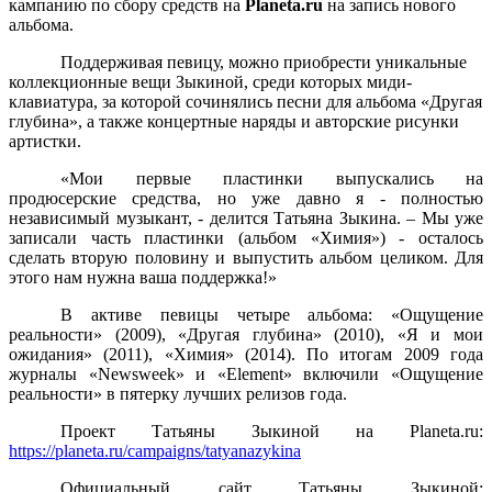
кампанию по сбору средств на
Planeta.ru
на запись нового
альбома.
Поддерживая певицу, можно приобрести уникальные
коллекционные вещи Зыкиной, среди которых миди-
клавиатура, за которой сочинялись песни для альбома «Другая
глубина», а также концертные наряды и авторские рисунки
артистки.
«Мои первые пластинки выпускались на
продюсерские средства, но уже давно я - полностью
независимый музыкант, - делится Татьяна Зыкина. – Мы уже
записали часть пластинки (альбом «Химия») - осталось
сделать вторую половину и выпустить альбом целиком. Для
этого нам нужна ваша поддержка!»
В активе певицы четыре альбома: «Ощущение
реальности» (2009), «Другая глубина» (2010), «Я и мои
ожидания» (2011), «Химия» (2014). По итогам 2009 года
журналы «Newsweek» и «Element» включили «Ощущение
реальности» в пятерку лучших релизов года.
Проект Татьяны Зыкиной на Planeta.ru:
https://planeta.ru/campaigns/tatyanazykina
Официальный сайт Татьяны Зыкиной: