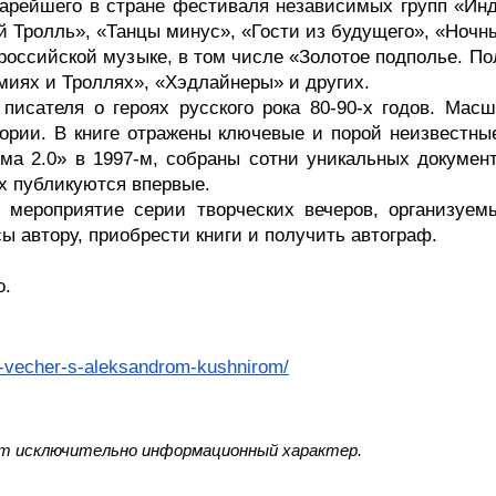
тарейшего в стране фестиваля независимых групп «Ин
 Тролль», «Танцы минус», «Гости из будущего», «Ночны
 российской музыке, в том числе «Золотое подполье. П
миях и Троллях», «Хэдлайнеры» и других.
писателя о героях русского рока 80-90-х годов. Мас
ории. В книге отражены ключевые и порой неизвестны
ума 2.0» в 1997-м, собраны сотни уникальных докумен
ых публикуются впервые.
 мероприятие серии творческих вечеров, организуем
ы автору, приобрести книги и получить автограф.
о.
ij-vecher-s-aleksandrom-kushnirom/
ит исключительно информационный характер.