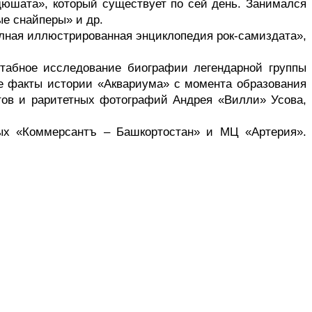
дюшата», который существует по сей день. Занимался 
е снайперы» и др. 
олная иллюстрированная энциклопедия рок-самиздата», 
штабное исследование биографии легендарной группы 
е факты истории «Аквариума» с момента образования 
тов и раритетных фотографий Андрея «Вилли» Усова, 
ых «Коммерсантъ – Башкортостан» и МЦ «Артерия». 