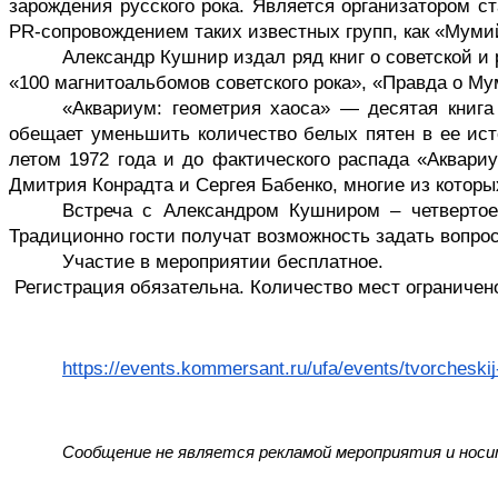
зарождения русского рока. Является организатором с
PR-сопровождением таких известных групп, как «Мумий
Александр Кушнир издал ряд книг о советской и
«100 магнитоальбомов советского рока», «Правда о Му
«Аквариум: геометрия хаоса» — десятая книга 
обещает уменьшить количество белых пятен в ее ист
летом 1972 года и до фактического распада «Аквари
Дмитрия Конрадта и Сергея Бабенко, многие из котор
Встреча с Александром Кушниром – четвертое
Традиционно гости получат возможность задать вопрос
Участие в мероприятии бесплатное.
Регистрация обязательна. Количество мест ограничен
https://events.kommersant.ru/ufa/events/tvorchesk
Сообщение не является рекламой мероприятия и нос