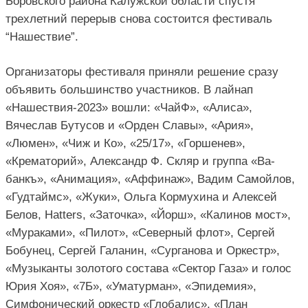
Боровского района Калужской области спустя 
трехлетний перерыв снова состоится фестиваль 
“Нашествие”.
Организаторы фестиваля приняли решение сразу 
объявить большинство участников. В лайнап 
«Нашествия-2023» вошли: «ЧайФ», «Алиса», 
Вячеслав Бутусов и «Орден Славы», «Ария», 
«Люмен», «Чиж и Ко», «25/17», «Горшенев», 
«Крематорий», Александр Ф. Скляр и группа «Ва-
банкъ», «Анимация», «Аффинаж», Вадим Самойлов, 
«Гудтаймс», «Жуки», Ольга Кормухина и Алексей 
Белов, Hatters, «Заточка», «Йорш», «Калинов мост», 
«Мураками», «Пилот», «Северный флот», Сергей 
Бобунец, Сергей Галанин, «Сурганова и Оркестр», 
«Музыканты золотого состава «Сектор Газа» и голос 
Юрия Хоя», «7Б», «Уматурман», «Эпидемия», 
Симфонический оркестр «Глобалис», «План 