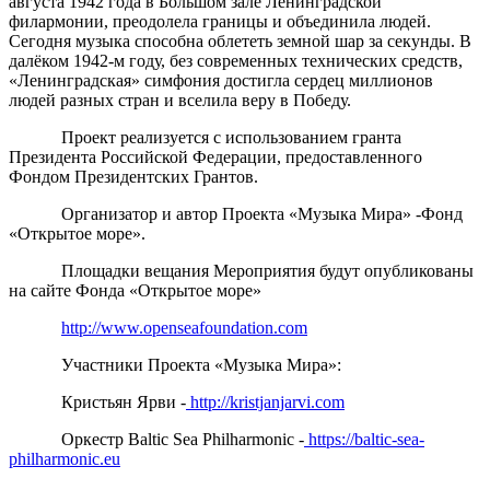
августа 1942 года в Большом зале Ленинградской
филармонии, преодолела границы и объединила людей.
Сегодня музыка способна облететь земной шар за секунды. В
далёком 1942-м году, без современных технических средств,
«Ленинградская» симфония достигла сердец миллионов
людей разных стран и вселила веру в Победу.
Проект реализуется с использованием гранта
Президента Российской Федерации, предоставленного
Фондом Президентских Грантов.
Организатор и автор Проекта «Музыка Мира» -Фонд
«Открытое море».
Площадки вещания Мероприятия будут опубликованы
на сайте Фонда «Открытое море»
http://www.openseafoundation.com
Участники Проекта «Музыка Мира»:
Кристьян
Ярви
-
http://kristjanjarvi.com
Оркестр
Baltic Sea Philharmonic -
https://baltic-sea-
philharmonic.eu