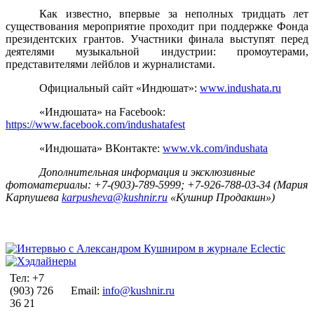
Как известно, впервые за неполных тридцать лет
существования мероприятие проходит при поддержке Фонда
президентских грантов. Участники финала выступят перед
деятелями музыкальной индустрии: промоутерами,
представителями лейблов и журналистами.
Официальный сайт «Индюшат»:
www.indushata.ru
«Индюшата» на Facebook:
https://www.facebook.com/indushatafest
«Индюшата» ВКонтакте:
www.vk.com/indushata
Дополнительная информация и эксклюзивные
фотоматериалы: +7-(903)-789-5999; +7-926-788-03-34 (Мария
Карпушева
karpusheva@kushnir.ru
«Кушнир Продакшн»)
Тел: +7
(903) 726
Email:
info@kushnir.ru
36 21