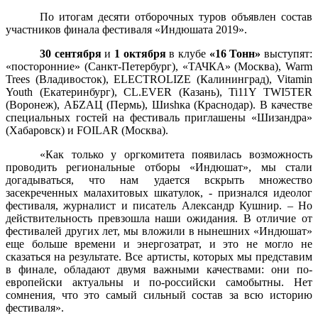
По итогам десяти отборочных туров объявлен состав
участников финала фестиваля «Индюшата 2019».
30 сентября
и
1 октября
в клубе
«16 Тонн»
выступят:
«посторонние» (Санкт-Петербург), «ТАЧКА» (Москва), Warm
Trees (Владивосток), ELECTROLIZE (Калининград), Vitamin
Youth (Екатеринбург), CL.EVER (Казань), Ti11Y TWI5TER
(Воронеж), АБZАЦ (Пермь), Шиshка (Краснодар). В качестве
специальных гостей на фестиваль приглашены «Шизандра»
(Хабаровск) и
FOILAR
(Москва).
«Как только у оргкомитета появилась возможность
проводить региональные отборы «Индюшат», мы стали
догадываться, что нам удается вскрыть множество
засекреченных малахитовых шкатулок, - признался идеолог
фестиваля, журналист и писатель Александр Кушнир. – Но
действительность превзошла наши ожидания. В отличие от
фестивалей других лет, мы вложили в нынешних «Индюшат»
еще больше времени и энергозатрат, и это не могло не
сказаться на результате. Все артисты, которых мы представим
в финале, обладают двумя важными качествами: они по-
европейски актуальны и по-российски самобытны. Нет
сомнения, что это самый сильный состав за всю историю
фестиваля».